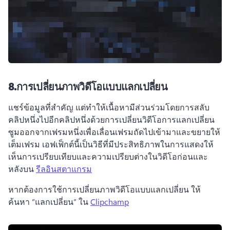
8.การเปลี่ยนภาพวิดีโอแบบแลกเปลี่ยน
แชร์ข้อมูลที่สําคัญ แต่ทําให้เนื้อหามีส่วนร่วมโดยการสลับ
คลิปหนึ่งไปอีกคลิปหนึ่งด้วยการเปลี่ยนวิดีโอการแลกเปลี่ยน
ซูมออกจากเฟรมหนึ่งเพื่อเลื่อนเฟรมถัดไปเข้ามาและขยายให้
เต็มเฟรม เอฟเฟ็กต์นี้เป็นวิธีที่มีประสิทธิภาพในการแสดงให้
เห็นการเปรียบเทียบและความเปรียบต่างในวิดีโอก่อนและ
หลังบน 
รีลอินสตาแกรม
หากต้องการใช้การเปลี่ยนภาพวิดีโอแบบแลกเปลี่ยน ให้
ค้นหา “แลกเปลี่ยน” ใน 
Clipchamp