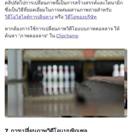
คลิปถัดไปการเปลี่ยนภาพนี้เป็นการสร้างสรรค์และไดนามิก 
ซึ่งเป็นวิธีที่ยอดเยี่ยมในการผสมผสานภาพถ่ายสําหรับ 
วิดีโอไฮไลต์การเดินทาง
 หรือ 
วิดีโอของบริษัท
หากต้องการใช้การเปลี่ยนภาพวิดีโอแบบภาพคอลลาจ ให้
ค้นหา “ภาพคอลลาจ” ใน 
Clipchamp
7. การเปลี่ยนภาพวิดีโอแบบพิกเซล