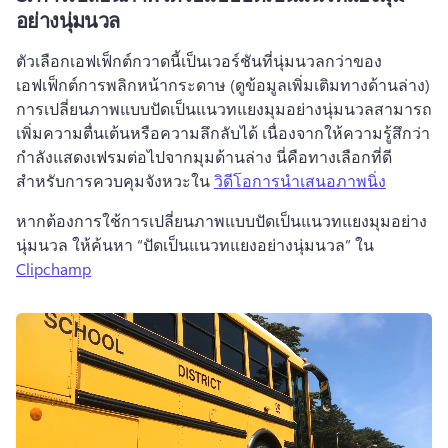
อย่างนุ่มนวล
ตัวเลือกเอฟเฟ็กต์กวาดนี้เป็นเวอร์ชันที่นุ่มนวลกว่าของ
เอฟเฟ็กต์การพลิกหน้ากระดาษ (ดูข้อมูลเพิ่มเติมทางด้านล่าง) 
การเปลี่ยนภาพแบบปัดเป็นแนวทแยงมุมอย่างนุ่มนวลสามารถ
เพิ่มความตื่นเต้นหรือความลึกลับได้ เนื่องจากให้ความรู้สึกว่า
กำลังแสดงเฟรมต่อไปจากมุมด้านล่าง นี่คือทางเลือกที่ดี
สำหรับการควบคุมจังหวะใน 
วิดีโอการนำเสนอภาพนิ่ง
หากต้องการใช้การเปลี่ยนภาพแบบปัดเป็นแนวทแยงมุมอย่าง
นุ่มนวล ให้ค้นหา “ปัดเป็นแนวทแยงอย่างนุ่มนวล” ใน 
Clipchamp