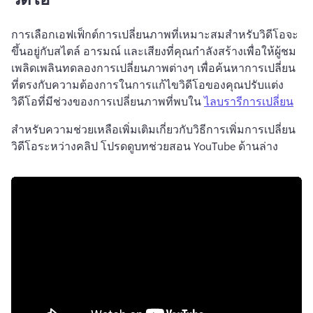
การเลือกเอฟเฟ็กต์การเปลี่ยนภาพที่เหมาะสมสําหรับวิดีโอจะ
ขึ้นอยู่กับสไตล์ อารมณ์ และเสียงที่คุณกําลังสร้างเพื่อให้ผู้ชม
เพลิดเพลินทดลองการเปลี่ยนภาพต่างๆ เพื่อค้นหาการเปลี่ยน
ที่ตรงกับความต้องการในการแก้ไขวิดีโอของคุณปรับแต่ง
วิดีโอที่มีช่วงของการเปลี่ยนภาพที่พบใน 
ไลบรารีการเปลี่ยน
สําหรับความช่วยเหลือเพิ่มเติมเกี่ยวกับวิธีการเพิ่มการเปลี่ยน
วิดีโอระหว่างคลิป โปรดดูบทช่วยสอน YouTube ด้านล่าง