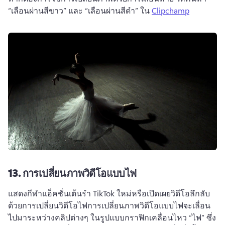
“เลือนผ่านสีขาว” และ “เลือนผ่านสีดำ” ใน 
Clipchamp
13. การเปลี่ยนภาพวิดีโอแบบไฟ
แสดงกีฬาแอ็คชั่นเต้นรํา TikTok ใหม่หรือเปิดเผยวิดีโอลึกลับ
ด้วยการเปลี่ยนวิดีโอไฟการเปลี่ยนภาพวิดีโอแบบไฟจะเลื่อน
ไปมาระหว่างคลิปต่างๆ ในรูปแบบกราฟิกเคลื่อนไหว “ไฟ” ซึ่ง