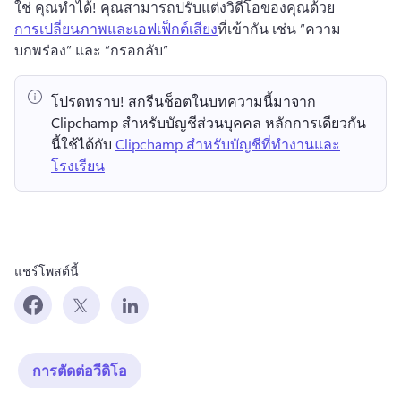
ใช่ คุณทำได้! 
คุณสามารถปรับแต่งวิดีโอของคุณด้วย 
การเปลี่ยนภาพและเอฟเฟ็กต์เสียง
ที่เข้ากัน เช่น “ความ
บกพร่อง” และ “กรอกลับ” 
โปรดทราบ!
 สกรีนช็อตในบทความนี้มาจาก 
Clipchamp สำหรับบัญชีส่วนบุคคล 
หลักการเดียวกัน
นี้ใช้ได้กับ 
Clipchamp สำหรับบัญชีที่ทำงานและ
โรงเรียน
แชร์โพสต์นี้
การตัดต่อวีดิโอ