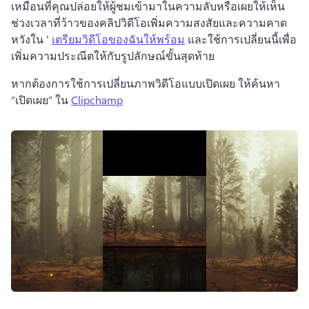
เหมือนที่คุณปล่อยให้ผู้ชมเข้ามาในความลับหรือเผยให้เห็น
ช่วงเวลาที่ว้าวของคลิปวิดีโอเพิ่มความสงสัยและความคาด
หวังใน ' 
เตรียมวิดีโอของฉันให้พร้อม
 และใช้การเปลี่ยนนี้เพื่อ
เพิ่มความประณีตให้กับรูปลักษณ์ขั้นสุดท้าย
หากต้องการใช้การเปลี่ยนภาพวิดีโอแบบเปิดเผย ให้ค้นหา 
“เปิดเผย” ใน 
Clipchamp