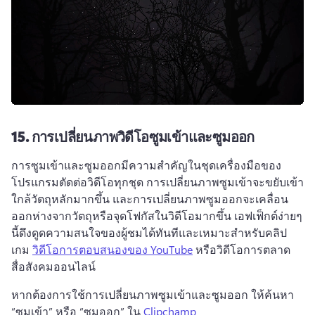
15. การเปลี่ยนภาพวิดีโอซูมเข้าและซูมออก
การซูมเข้าและซูมออกมีความสำคัญในชุดเครื่องมือของ
โปรแกรมตัดต่อวิดีโอทุกชุด การเปลี่ยนภาพซูมเข้าจะขยับเข้า
ใกล้วัตถุหลักมากขึ้น และการเปลี่ยนภาพซูมออกจะเคลื่อน
ออกห่างจากวัตถุหรือจุดโฟกัสในวิดีโอมากขึ้น เอฟเฟ็กต์ง่ายๆ 
นี้ดึงดูดความสนใจของผู้ชมได้ทันทีและเหมาะสําหรับคลิป
เกม 
วิดีโอการตอบสนองของ YouTube
 หรือวิดีโอการตลาด
สื่อสังคมออนไลน์
หากต้องการใช้การเปลี่ยนภาพซูมเข้าและซูมออก ให้ค้นหา 
“ซูมเข้า” หรือ “ซูมออก” ใน 
Clipchamp