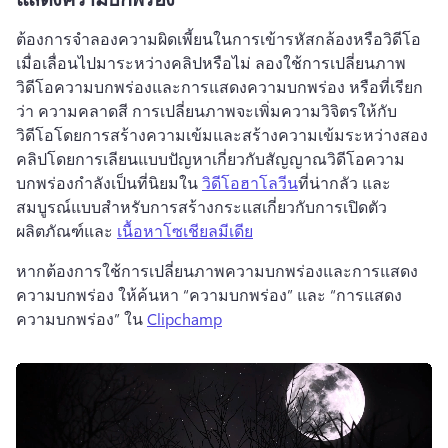
ต้องการจำลองความผิดเพี้ยนในการเข้ารหัสกล้องหรือวิดีโอ
เมื่อเลื่อนไปมาระหว่างคลิปหรือไม่ ลองใช้การเปลี่ยนภาพ
วิดีโอความบกพร่องและการแสดงความบกพร่อง หรือที่เรียก
ว่า ความคลาดสี การเปลี่ยนภาพจะเพิ่มความวิจิตรให้กับ
วิดีโอโดยการสร้างความเข้มและสร้างความเข้มระหว่างสอง
คลิปโดยการเลียนแบบปัญหาเกี่ยวกับสัญญาณวิดีโอความ
บกพร่องกำลังเป็นที่นิยมใน 
วิดีโอฮาโลวีน
ที่น่ากลัว และ
สมบูรณ์แบบสำหรับการสร้างกระแสเกี่ยวกับการเปิดตัว
ผลิตภัณฑ์และ 
เนื้อหาโซเชียลมีเดีย
หากต้องการใช้การเปลี่ยนภาพความบกพร่องและการแสดง
ความบกพร่อง ให้ค้นหา “ความบกพร่อง” และ “การแสดง
ความบกพร่อง” ใน 
Clipchamp