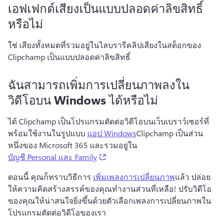
เอฟเฟกต์เสียงเป็นแบบปลอดค่าลิขสิทธิ์
หรือไม่
ใช่ เสียงทั้งหมดที่รวมอยู่ในไลบรารีคลิปเสียงในสต็อกของ 
Clipchamp เป็นแบบปลอดค่าลิขสิทธิ์
ฉันสามารถเพิ่มการเปลี่ยนภาพลงใน
วิดีโอบน Windows ได้หรือไม่
ได้ Clipchamp เป็นโปรแกรมตัดต่อวิดีโอบนเว็บเบราว์เซอร์ที่
พร้อมใช้งานในรูปแบบ 
แอป Windows
Clipchamp เป็นส่วน
หนึ่งของ Microsoft 365 และรวมอยู่ใน 
(opens in a new tab)
บัญชี Personal และ Family
ตอนนี้ คุณก็ทราบวิธีการ 
เพิ่มเพลงการเปลี่ยนภาพ
แล้ว ปล่อย
ให้ความคิดสร้างสรรค์ของคุณทำงานส่วนที่เหลือ! 
ปรับวิดีโอ
ของคุณให้น่าสนใจยิ่งขึ้นด้วยตัวเลือกเพลงการเปลี่ยนภาพใน
โปรแกรมตัดต่อวิดีโอของเรา 