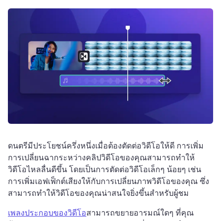
ดนตรีมีประโยชน์ครึ่งหนึ่งเมื่อต้องตัดต่อวิดีโอให้ดี 
การเพิ่ม
การเปลี่ยนฉากระหว่างคลิปวิดีโอของคุณสามารถทำให้
วิดีโอไหลลื่นดีขึ้น 
โดยเป็นการตัดต่อวิดีโอเล็กๆ น้อยๆ เช่น 
การเพิ่มเอฟเฟ็กต์เสียงให้กับการเปลี่ยนภาพวิดีโอของคุณ ซึ่ง
สามารถทำให้วิดีโอของคุณน่าสนใจยิ่งขึ้นสำหรับผู้ชม 
เพลงประกอบของวิดีโอ
สามารถขยายอารมณ์ใดๆ ที่คุณ