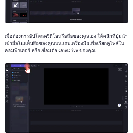
เมื่อต้องการอัปโหลดวิดีโอหรือสื่อของคุณเอง ให้คลิกที่ปุ่มนำ
เข้าสื่อในแท็บสื่อของคุณบนแถบเครื่องมือเพื่อเรียกดูไฟล์ใน
คอมพิวเตอร์ หรือเชื่อมต่อ OneDrive ของคุณ