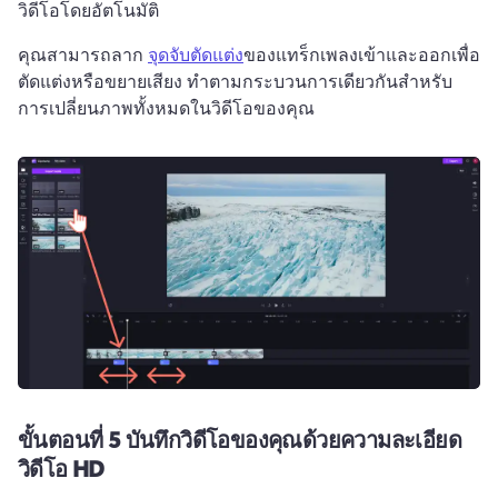
วิดีโอโดยอัตโนมัติ 
คุณสามารถลาก 
จุดจับตัดแต่ง
ของแทร็กเพลงเข้าและออกเพื่อ
ตัดแต่งหรือขยายเสียง 
ทำตามกระบวนการเดียวกันสำหรับ
การเปลี่ยนภาพทั้งหมดในวิดีโอของคุณ 
ขั้นตอนที่ 5
บันทึกวิดีโอของคุณด้วยความละเอียด
วิดีโอ HD