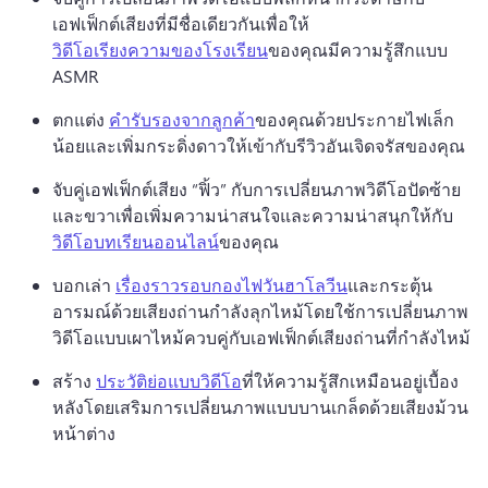
เอฟเฟ็กต์เสียงที่มีชื่อเดียวกันเพื่อให้ 
วิดีโอเรียงความของโรงเรียน
ของคุณมีความรู้สึกแบบ 
ASMR 
ตกแต่ง 
คำรับรองจากลูกค้า
ของคุณด้วยประกายไฟเล็ก
น้อยและเพิ่มกระดิ่งดาวให้เข้ากับรีวิวอันเจิดจรัสของคุณ 
จับคู่เอฟเฟ็กต์เสียง “ฟิ้ว” กับการเปลี่ยนภาพวิดีโอปัดซ้าย
และขวาเพื่อเพิ่มความน่าสนใจและความน่าสนุกให้กับ 
วิดีโอบทเรียนออนไลน์
ของคุณ 
บอกเล่า 
เรื่องราวรอบกองไฟวันฮาโลวีน
และกระตุ้น
อารมณ์ด้วยเสียงถ่านกำลังลุกไหม้โดยใช้การเปลี่ยนภาพ
วิดีโอแบบเผาไหม้ควบคู่กับเอฟเฟ็กต์เสียงถ่านที่กำลังไหม้ 
สร้าง 
ประวัติย่อแบบวิดีโอ
ที่ให้ความรู้สึกเหมือนอยู่เบื้อง
หลังโดยเสริมการเปลี่ยนภาพแบบบานเกล็ดด้วยเสียงม้วน
หน้าต่าง 