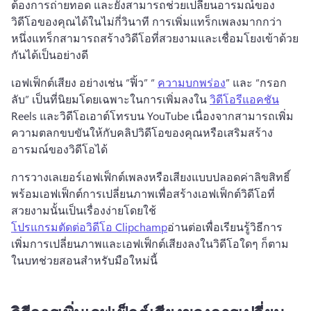
ต้องการถ่ายทอด และยังสามารถช่วยเปลี่ยนอารมณ์ของ
วิดีโอของคุณได้ในไม่กี่วินาที 
การเพิ่มแทร็กเพลงมากกว่า
หนึ่งแทร็กสามารถสร้างวิดีโอที่สวยงามและเชื่อมโยงเข้าด้วย
กันได้เป็นอย่างดี 
เอฟเฟ็กต์เสียง อย่างเช่น “ฟิ้ว” “ 
ความบกพร่อง
” และ “กรอก
ลับ” เป็นที่นิยมโดยเฉพาะในการเพิ่มลงใน 
วิดีโอรีแอคชัน
Reels และวิดีโอเอาต์โทรบน YouTube 
เนื่องจากสามารถเพิ่ม
ความตลกขบขันให้กับคลิปวิดีโอของคุณหรือเสริมสร้าง
อารมณ์ของวิดีโอได้ 
การวางเลเยอร์เอฟเฟ็กต์เพลงหรือเสียงแบบปลอดค่าลิขสิทธิ์
พร้อมเอฟเฟ็กต์การเปลี่ยนภาพเพื่อสร้างเอฟเฟ็กต์วิดีโอที่
สวยงามนั้นเป็นเรื่องง่ายโดยใช้ 
โปรแกรมตัดต่อวิดีโอ Clipchamp
อ่านต่อเพื่อเรียนรู้วิธีการ
เพิ่มการเปลี่ยนภาพและเอฟเฟ็กต์เสียงลงในวิดีโอใดๆ ก็ตาม
ในบทช่วยสอนสำหรับมือใหม่นี้