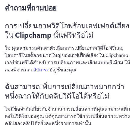
คำถามที่ถามบ่อย
การเปลี่ยนภาพวิดีโอพร้อมเอฟเฟกต์เสียง
ใน Clipchamp นั้นฟรีหรือไม่
ใช่ คุณสามารถค้นหาตัวเลือกการเปลี่ยนภาพวิดีโอฟรีและ
ไลบรารีในสต็อกขนาดใหญ่ของเอฟเฟ็กต์เสียงใน Clipchamp 
เวอร์ชันฟรีได้
สำหรับการเปลี่ยนภาพและเสียงแบบพรีเมียม ให้
ลองพิจารณา 
อัปเกรด
บัญชีของคุณ 
ฉันสามารถเพิ่มการเปลี่ยนภาพมากกว่า
หนึ่งฉากให้กับคลิปวิดีโอได้หรือไม่
ไม่มีข้อจำกัดเกี่ยวกับจำนวนการเปลี่ยนฉากที่คุณสามารถเพิ่ม
ลงในวิดีโอของคุณ แต่คุณสามารถใช้การเปลี่ยนฉากระหว่าง
คลิปสองคลิปได้ครั้งละหนึ่งรายการเท่านั้น