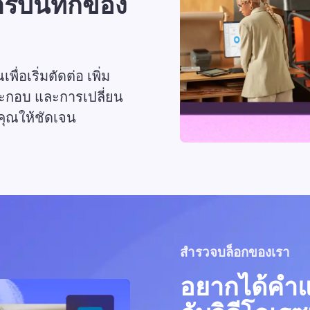
ารบันทึกของ
อเริ่มตัดต่อ เพิ่ม
กอบ และการเปลี่ยน
ุณให้ชัดเจน 
สำรวจบล็อกของเรา
อยากได้คำแน