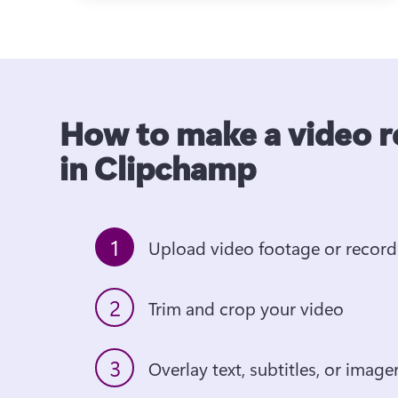
How to make a video 
in Clipchamp
1
Upload video footage or recor
2
Trim and crop your video
3
Overlay text, subtitles, or imag