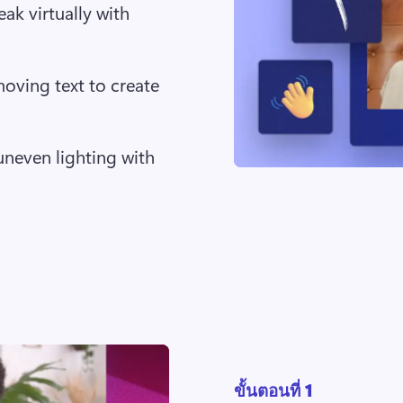
eak virtually with 
oving text to create 
even lighting with 
ขั้นตอนที่ 1