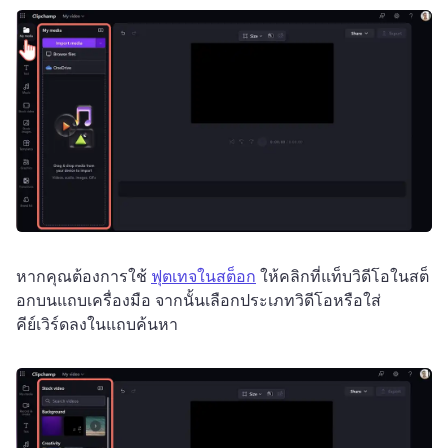
หากคุณต้องการใช้ 
ฟุตเทจในสต็อก
 ให้คลิกที่แท็บวิดีโอในสต็
อกบนแถบเครื่องมือ จากนั้นเลือกประเภทวิดีโอหรือใส่
คีย์เวิร์ดลงในแถบค้นหา 