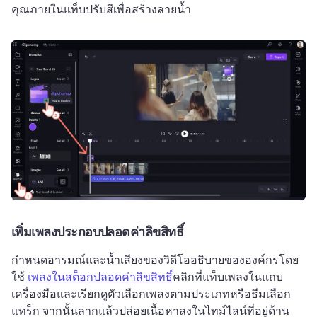
คุณภายในแท็บปรับสีเพื่อสร้างลายน้ำ
เพิ่มเพลงประกอบปลอดค่าลิขสิทธิ์
กำหนดอารมณ์และน้ำเสียงของวิดีโออธิบายขององค์กรโดย
ใช้ 
เพลงในสต็อกปลอดค่าลิขสิทธิ์
คลิกที่แท็บเพลงในแถบ
เครื่องมือและเรียกดูตัวเลือกเพลงตามประเภทหรือธีม
เลือก
แทร็ก จากนั้นลากแล้วปล่อยเนื้อหาลงในไทม์ไลน์ที่อยู่ด้าน