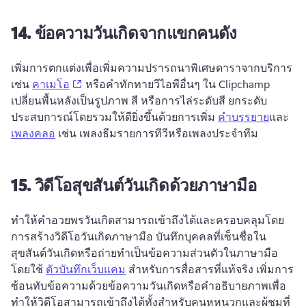
14.
ข้อความวันเกิดจากแขกคนดัง
เพิ่มการตกแต่งเพื่อเพิ่มความปรารถนาพิเศษดาราจากบริการ
(opens in a new tab)
เช่น 
คาเมโอ
 หรือคําทักทายวีไอพีอื่นๆ ใน Clipchamp 
เปลี่ยนพื้นหลังเป็นรูปภาพ สี หรือการไล่ระดับสี 
ยกระดับ
ประสบการณ์โดยรวมให้ดียิ่งขึ้นด้วยการเพิ่ม 
คำบรรยาย
และ 
เพลงคลอ
 เช่น เพลงธีมรายการทีวีหรือเพลงประจำทีม 
15.
วิดีโอสุขสันต์วันเกิดด้วยภาษามือ
ทําให้คําอวยพรวันเกิดสามารถเข้าถึงได้และครอบคลุมโดย
การสร้างวิดีโอวันเกิดภาษามือ 
บันทึกบุคคลที่เซ็นชื่อใน
สุขสันต์วันเกิดหรือถ่ายทําเป็นข้อความส่วนตัวในภาษามือ
โดยใช้ 
ตัวบันทึกเว็บแคม
 สําหรับการสื่อสารที่แท้จริง 
เพิ่มการ
ซ้อนทับข้อความด้วยข้อความวันเกิดหรือคําอธิบายภาพเพื่อ
ทําให้วิดีโอสามารถเข้าถึงได้ทั้งสําหรับคนหูหนวกและผู้ชมที่