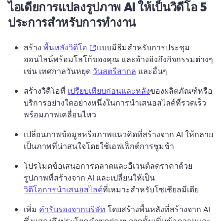
ไอเดียการแปลงรูปภาพ AI ให้เป็นวิดีโอ 5
ประการสำหรับการทำงาน
(opens in a new tab)
สร้าง 
พื้นหลังวิดีโอ
แบบมีธีมสำหรับการประชุม
ออนไลน์พร้อมโลโก้ของคุณ และอ้างอิงถึงกิจกรรมต่างๆ 
เช่น เทศกาลวันหยุด 
วันสตรีสากล
 และอื่นๆ 
สร้างวิดีโอที่ 
เปรียบเทียบก่อนและหลัง
ของผลิตภัณฑ์หรือ
บริการอย่างใดอย่างหนึ่งในการนำเสนอสไลด์ที่รวดเร็ว
พร้อมภาพเคลื่อนไหว 
เปลี่ยนภาพข้อมูลหรือภาพแนวคิดที่สร้างจาก AI ให้กลาย
เป็นภาพที่น่าสนใจโดยใช้เอฟเฟ็กต์การซูมช้า 
โปรโมตข้อเสนอการตลาดและอีเวนต์ลดราคาด้วย
รูปภาพที่สร้างจาก AI และเปลี่ยนให้เป็น 
วิดีโอการนำเสนอสไลด์
ที่เหมาะสำหรับโซเชียลมีเดีย 
เพิ่ม 
คำรับรองจากบริษัท
 โดยสร้างพื้นหลังที่สร้างจาก AI 
ซึ่งแสดงถึงประโยคคำพูดต่างๆ จากนั้นเพิ่มข้อความและ