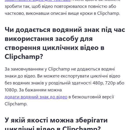
зробити так, щоб відео повторювалося повністю або 
частково, виконавши описані вище кроки в Clipchamp.
Чи додається водяний знак під час
використання засобу для
створення циклічних відео в
Clipchamp?
За замовчуванням у Clipchamp не додаються водяні 
знаки до відео. 
Ви можете експортувати циклічні відео 
без водяних знаків у роздільній здатності 480p, 720p або 
1080p. 
За бажанням можна 
додати водяний знак до відео
 в безкоштовній версії 
Clipchamp. 
У якій якості можна зберігати
циклічні відео в Clipchamp?