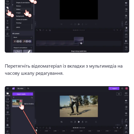
Перетягніть відеоматеріал із вкладки з мультимедіа на 
часову шкалу редагування. 