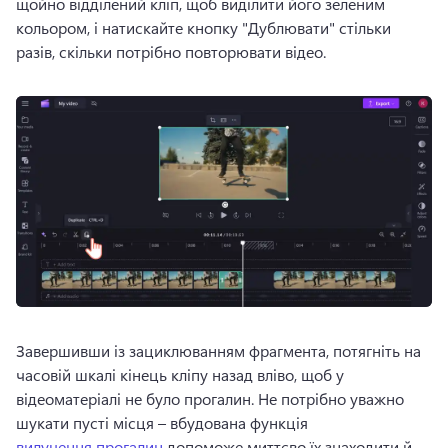
щойно відділений кліп, щоб виділити його зеленим 
кольором, і натискайте кнопку "Дублювати" стільки 
разів, скільки потрібно повторювати відео.
Завершивши із зациклюванням фрагмента, потягніть на 
часовій шкалі кінець кліпу назад вліво, щоб у 
відеоматеріалі не було прогалин. 
Не потрібно уважно 
шукати пусті місця – вбудована функція 
вилучення прогалин
 допоможе миттєво їх знаходити й 