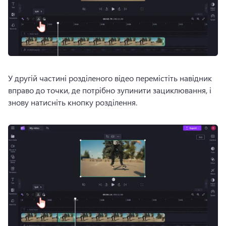
У другій частині розділеного відео перемістіть навідник 
вправо до точки, де потрібно зупинити зациклювання, і 
знову натисніть кнопку розділення.