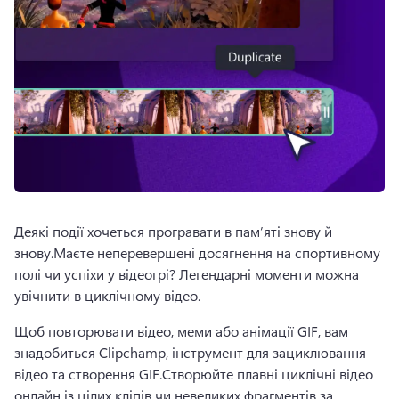
Деякі події хочеться програвати в пам’яті знову й 
знову.
Маєте неперевершені досягнення на спортивному 
полі чи успіхи у відеогрі? Легендарні моменти можна 
увічнити в циклічному відео. 
Щоб повторювати відео, меми або анімації GIF, вам 
знадобиться Clipchamp, інструмент для зациклювання 
відео та створення GIF.
Створюйте плавні циклічні відео 
онлайн із цілих кліпів чи невеликих фрагментів за 