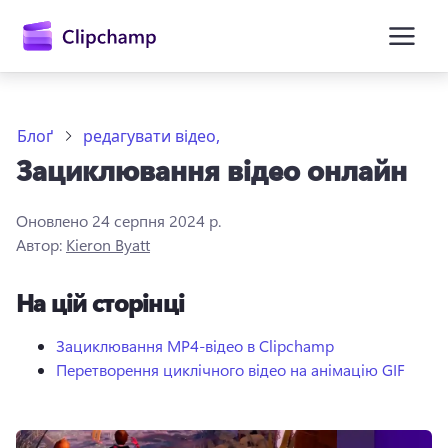
основного
вмісту
Блоґ
редагувати відео,
Зациклювання відео онлайн
Оновлено
24 серпня 2024 р.
Автор:
Kieron Byatt
На цій сторінці
Увійти
Спробувати безкоштовно
Зациклювання MP4-відео в Clipchamp
Перетворення циклічного відео на анімацію GIF