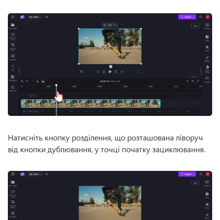
Натисніть кнопку розділення, що розташована ліворуч 
від кнопки дублювання, у точці початку зациклювання.