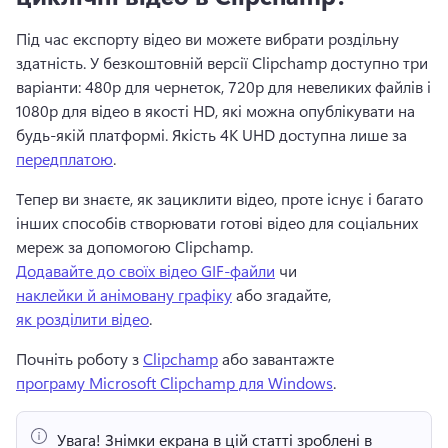
Під час експорту відео ви можете вибрати роздільну 
здатність. 
У безкоштовній версії Clipchamp доступно три 
варіанти: 480p для чернеток, 720p для невеликих файлів і 
1080p для відео в якості HD, які можна опублікувати на 
будь-якій платформі. 
Якість 4K UHD доступна лише за 
передплатою
. 
Тепер ви знаєте, як зациклити відео, проте існує і багато 
інших способів створювати готові відео для соціальних 
мереж за допомогою Clipchamp. 
Додавайте до своїх відео GIF-файли
 чи 
наклейки й анімовану графіку
 або згадайте, 
як розділити відео
. 
Почніть роботу з 
Clipchamp
 або завантажте 
програму Microsoft Clipchamp для Windows
. 
Увага!
 Знімки екрана в цій статті зроблені в 