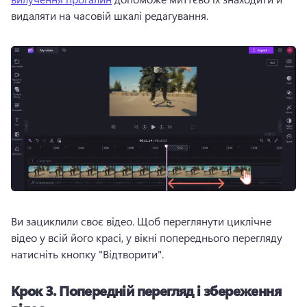
видаляти на часовій шкалі редагування. 
Ви зациклили своє відео. 
Щоб переглянути циклічне 
відео у всій його красі, у вікні попереднього перегляду 
натисніть кнопку "Відтворити".
Крок 3.
Попередній перегляд і збереження