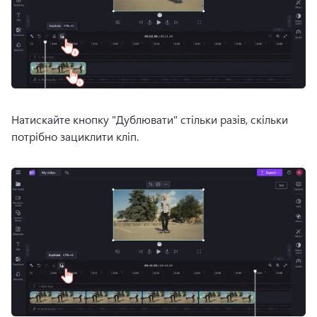
Натискайте кнопку "Дублювати" стільки разів, скільки 
потрібно зациклити кліп. 