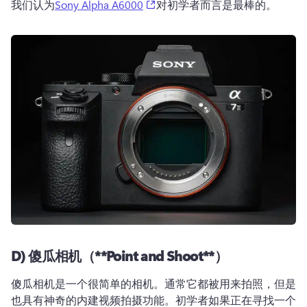
(opens in a new tab)
我们认为
Sony Alpha A6000
对初学者而言是最棒的。
D)
傻瓜相机（**
Point and Shoot*
*）
傻瓜相机是一个很简单的相机。通常它都被用来拍照，但是
也具有神奇的内建视频拍摄功能。初学者如果正在寻找一个