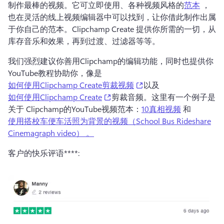
制作最棒的视频。它可立即使用、各种视频风格的
范本
 ，
也在灵活的线上视频编辑器中可以找到，让你借此制作出属
于你自己的范本。
Clipchamp Create
 提供你所需的一切，从
库存音乐和效果，再到过渡、过滤器等等。
我们强烈建议你善用Clipchamp的编辑功能，同时也提供你 
YouTube教程协助你，像是
(opens in a new tab)
如何使用Clipchamp Create剪裁视频
以及
(opens in a new tab)
如何使用Clipchamp Create
剪裁音频。这里有一个例子是
关于 Clipchamp的YouTube视频范本：
10真相视频
 和 
使用搭校车便车活照为背景的视频（School Bus Rideshare
Cinemagraph video） 。
客户的快乐评语****: