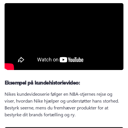
Eksempel på kundehistorievideo:
Nikes kundevideoserie følger en NBA-stjernes rejse og 
viser, hvordan Nike hjælper og understøtter hans storhed. 
Bestyrk seerne, mens du fremhæver produkter for at 
bestyrke dit brands fortælling og ry. 