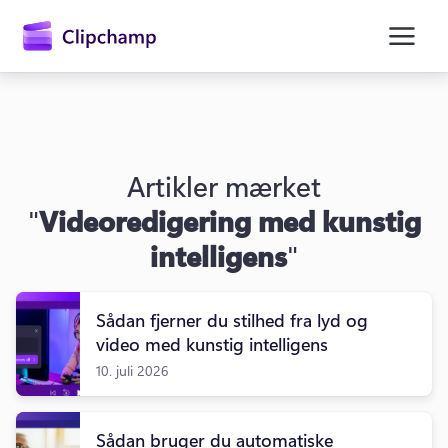
hovedindholdet
Artikler mærket
"
Videoredigering med kunstig
intelligens
"
Log på
Sådan fjerner du stilhed fra lyd og
video med kunstig intelligens
Prøv det gratis
10. juli 2026
Sådan bruger du automatiske