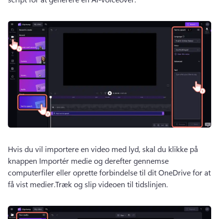
Hvis du vil importere en video med lyd, skal du klikke på 
knappen Importér medie og derefter gennemse 
computerfiler eller oprette forbindelse til dit OneDrive for at 
få vist medier.Træk og slip videoen til tidslinjen. 