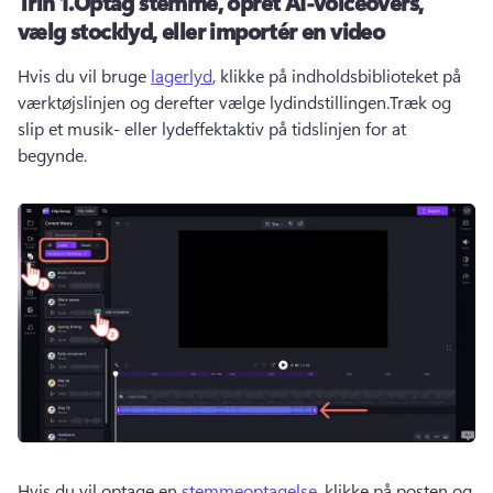
Trin 1.Optag stemme, opret AI-voiceovers,
vælg stocklyd, eller importér en video
Hvis du vil bruge 
lagerlyd
, klikke på indholdsbiblioteket på 
værktøjslinjen og derefter vælge lydindstillingen.Træk og 
slip et musik- eller lydeffektaktiv på tidslinjen for at 
begynde.
Hvis du vil optage en 
stemmeoptagelse
, klikke på posten og 