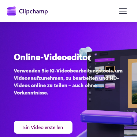
springen
Online-Videoeditor
Verwenden Sie KI-Videobearbeitungstools, um 
Videos aufzunehmen, zu bearbeiten und HD-
Videos online zu teilen – auch ohne 
Vorkenntnisse. 
Anmelden
Kostenlos testen
Ein Video erstellen