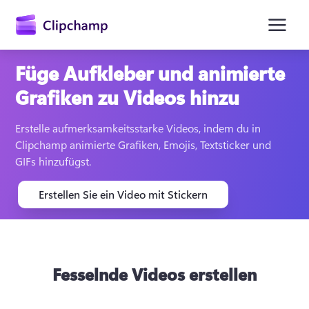
springen
Füge Aufkleber und animierte
Grafiken zu Videos hinzu
Erstelle aufmerksamkeitsstarke Videos, indem du in 
Clipchamp animierte Grafiken, Emojis, Textsticker und 
GIFs hinzufügst.
Erstellen Sie ein Video mit Stickern
Anmelden
Kostenlos testen
Fesselnde Videos erstellen