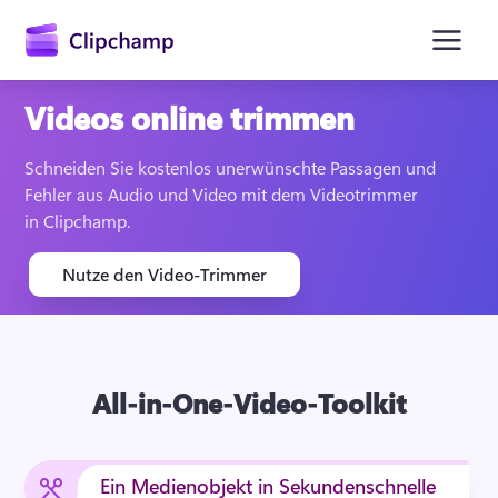
springen
Videos online trimmen
Schneiden Sie kostenlos unerwünschte Passagen und 
Fehler aus Audio und Video mit dem Videotrimmer 
in Clipchamp.
Nutze den Video-Trimmer
Anmelden
All-in-One-Video-Toolkit
Kostenlos testen
Ein Medienobjekt in Sekundenschnelle