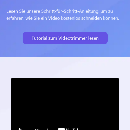
Lesen Sie unsere Schritt-für-Schritt-Anleitung, um zu 
erfahren, wie Sie ein Video kostenlos schneiden können. 
Tutorial zum Videotrimmer lesen