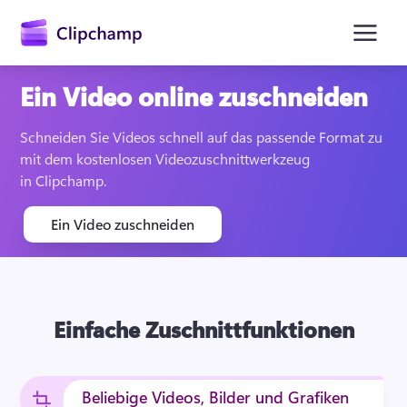
springen
Ein Video online zuschneiden
Schneiden Sie Videos schnell auf das passende Format zu 
mit dem kostenlosen Videozuschnittwerkzeug 
in Clipchamp.
Ein Video zuschneiden
Anmelden
Einfache Zuschnittfunktionen
Kostenlos testen
Beliebige Videos, Bilder und Grafiken