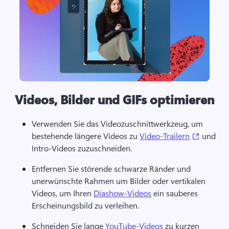
Videos, Bilder und GIFs optimieren
Verwenden Sie das Videozuschnittwerkzeug, um 
(opens i
bestehende längere Videos zu 
Video-Trailern
 und 
Intro-Videos zuzuschneiden. 
Entfernen Sie störende schwarze Ränder und 
unerwünschte Rahmen um Bilder oder vertikalen 
Videos, um Ihren 
Diashow-Videos
 ein sauberes 
Erscheinungsbild zu verleihen. 
Schneiden Sie lange 
YouTube-Videos
 zu kurzen 