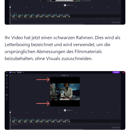
Ihr Video hat jetzt einen schwarzen Rahmen. 
Dies wird als 
Letterboxing bezeichnet und wird verwendet, um die 
ursprünglichen Abmessungen des Filmmaterials 
beizubehalten, ohne Visuals zuzuschneiden. 