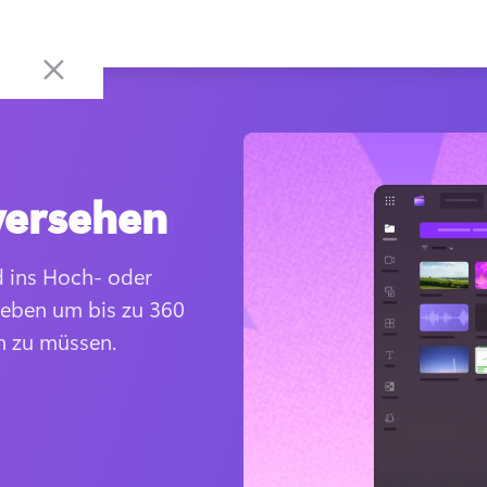
versehen
 ins Hoch- oder 
ieben um bis zu 360 
n zu müssen.