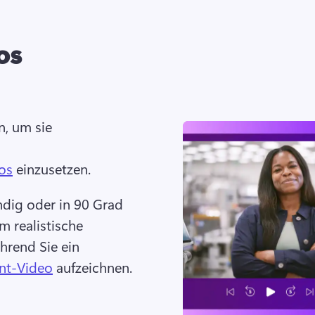
os
, um sie 
os
 einzusetzen. 
dig oder in 90 Grad 
um realistische 
hrend Sie ein 
nt-Video
 aufzeichnen. 