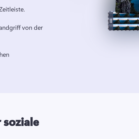
eitleiste.
andgriff von der 
ehen
 soziale