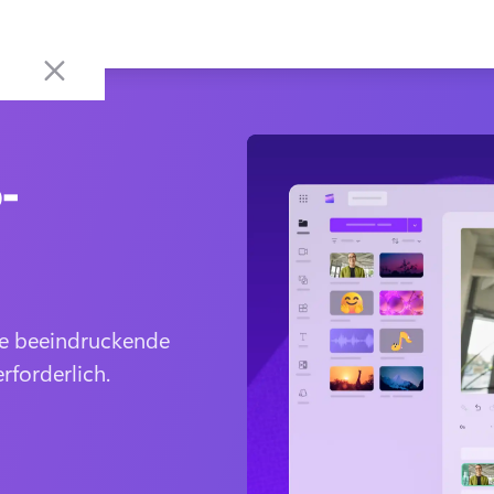
-
e beeindruckende 
rforderlich.