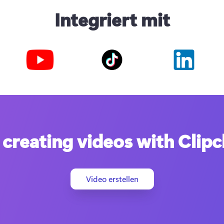
Integriert mit
 creating videos with Cli
Video erstellen