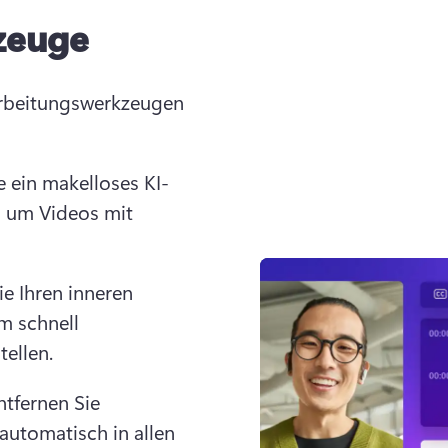
zeuge
rbeitungswerkzeugen 
e ein makelloses KI-
 um Videos mit 
ie Ihren inneren 
 schnell 
ellen.
tfernen Sie 
utomatisch in allen 