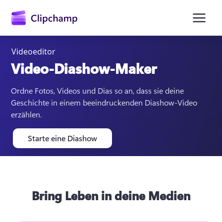
springen
Videoeditor
Video-Diashow-Maker
Ordne Fotos, Videos und Dias so an, dass sie deine 
Geschichte in einem beeindruckenden Diashow-Video 
erzählen.
Starte eine Diashow
Anmelden
Kostenlos testen
Bring Leben in deine Medien