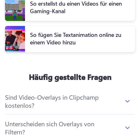
So erstellst du einen Videos für einen
Gaming-Kanal
So fügen Sie Textanimation online zu
einem Video hinzu
Häufig gestellte Fragen
Sind Video-Overlays in Clipchamp
kostenlos?
Unterscheiden sich Overlays von
Filtern?