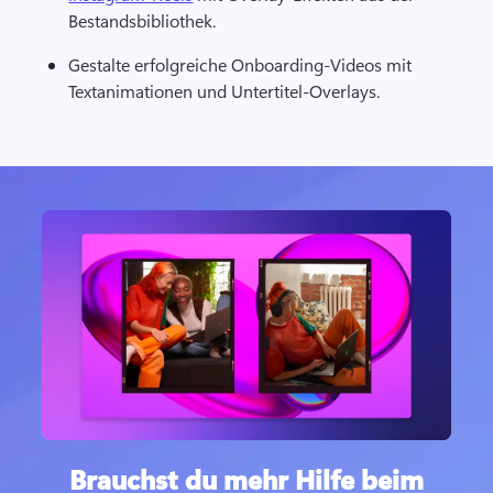
Bestandsbibliothek. 
Gestalte erfolgreiche Onboarding-Videos mit 
Textanimationen und Untertitel-Overlays. 
Brauchst du mehr Hilfe beim