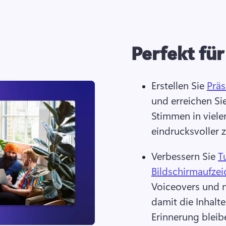
Perfekt fü
Erstellen Sie 
Präs
und erreichen Si
Stimmen in viele
eindrucksvoller z
Verbessern Sie 
T
Bildschirmaufze
Voiceovers und n
damit die Inhalte 
Erinnerung bleibe