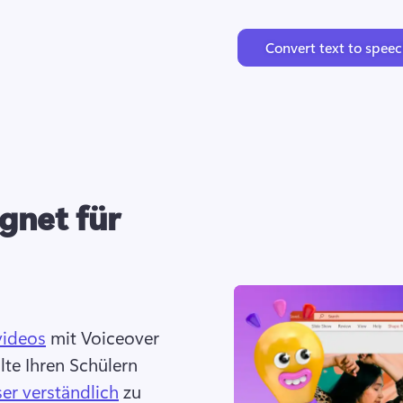
Convert text to spee
gnet für
videos
 mit Voiceover 
lte Ihren Schülern 
er verständlich
 zu 