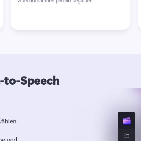
Videoaufnahmen perfekt begleiten.
t-to-Speech
wählen
he und 