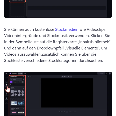
Sie können auch kostenlose 
Stockmedien
 wie Videoclips, 
Videohintergründe und Stockmusik verwenden. 
Klicken Sie 
in der Symbolleiste auf die Registerkarte „Inhaltsbibliothek“ 
und dann auf den Dropdownpfeil „Visuelle Elemente“, um 
Videos auszuwählen.
Zusätzlich können Sie über die 
Suchleiste verschiedene Stockkategorien durchsuchen. 