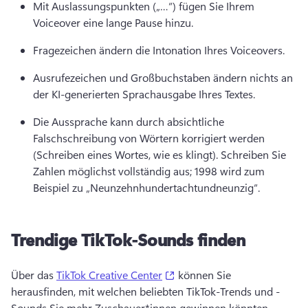
Mit Auslassungspunkten („…“) fügen Sie Ihrem 
Voiceover eine lange Pause hinzu. 
Fragezeichen ändern die Intonation Ihres Voiceovers. 
Ausrufezeichen und Großbuchstaben ändern nichts an 
der KI-generierten Sprachausgabe Ihres Textes.
Die Aussprache kann durch absichtliche 
Falschschreibung von Wörtern korrigiert werden 
(Schreiben eines Wortes, wie es klingt). 
Schreiben Sie 
Zahlen möglichst vollständig aus; 1998 wird zum 
Beispiel zu „Neunzehnhundertachtundneunzig“. 
Trendige TikTok-Sounds finden
(opens in a new tab)
Über das 
TikTok Creative Center
 können Sie 
herausfinden, mit welchen beliebten TikTok-Trends und -
Sounds Sie mehr Zuschauer*innen gewinnen könnten. 