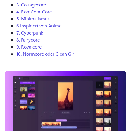
3.
Cottagecore
4.
RomCom-Core
5.
Minimalismus
6
Inspiriert von Anime
7.
Cyberpunk
8.
Fairycore
9.
Royalcore
10.
Normcore oder Clean Girl