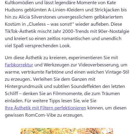
Kultkomödien und lässt legendäre Momente von Kate 
Hudsons geblümten A-Linien-Kleidern und Strickjacken bis 
hin zu Alicia Silverstones unvergesslichem gelbkariertem 
Kostüm in „Clueless – was sonst!“ wieder aufleben. 
Diese 
TikTok-Ästhetik mischt Jahr 2000-Trends mit 90er-Nostalgie 
und kreiert so einen zeitlos romantischen und unendlich 
viel Spaß versprechenden Look. 
Um diese Ästhetik zu kreieren, experimentieren Sie mit 
Farbkorrektur
 und Werkzeugen zur Videoverbesserung, um 
warme, verträumte Farbtöne und einen weichen Vintage-Stil 
zu erzeugen.. 
Verleihen Sie dem Ganzen mit 
Hintergrundmusik und subtilen Soundeffekten den letzten 
Schliff – denken Sie an Filmmomente, die zum Träumen 
einladen. 
Für weitere Tipps lesen Sie, wie Sie 
Ihre Ästhetik mit Filtern perfektionieren
 können, um diesen 
gewissen RomCom-Vibe zu erzeugen. 