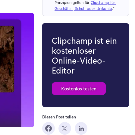
Prinzipien gelten für 
Clipchamp für 
Geschäfts-, Schul- oder Unikonto
.“ 
Clipchamp ist ein
kostenloser
Online-Video-
Editor
Kostenlos testen
Diesen Post teilen