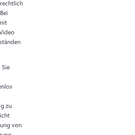
echtlich 
a new tab)
 
Bei 
it 
Video 
ständen 
 Sie 
nlos 
ig zu 
n a new tab)
cht 
zung von 
zung 