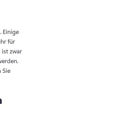
. 
Einige 
r für 
 ist zwar 
lizenzfrei, kann aber nicht kostenlos zu Videos hinzugefügt werden. 
Sie 
n