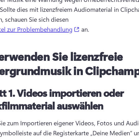
Sollte dies mit lizenzfreiem Audiomaterial in Clipc
n, schauen Sie sich diesen 
(opens in a new tab)
ikel zur Problembehandlung
 an. 
erwenden Sie lizenzfreie
ergrundmusik in Clipcham
tt 1.
Videos importieren oder
filmmaterial auswählen
Sie zum Importieren eigener Videos, Fotos und Audi
Symbolleiste auf die Registerkarte „Deine Medien“ u