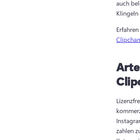
auch bel
Klingeln
Erfahren
Clipcha
Arte
Cli
Lizenzfr
kommerzi
Instagra
zahlen z