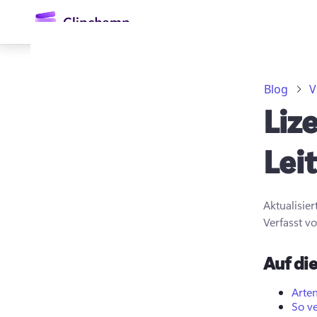
springen
Blog
V
Liz
Lei
Aktualisie
Anmelden
Verfasst v
Kostenlos testen
Auf die
Arten
So v