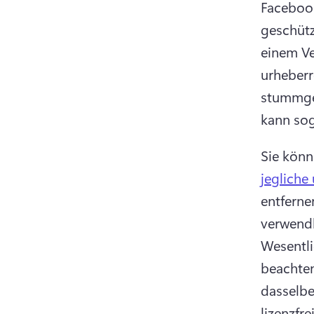
Facebook
geschütz
einem Ve
urheberr
stummges
kann sog
Sie könn
jegliche
entferne
verwendb
Wesentli
beachten
dasselbe 
lizenzfr