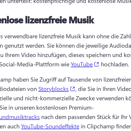
en unterteilt: kostenpflichtige und kostenlose Musik
nlose lizenzfreie Musik
s verwendbare lizenzfreie Musik kann ohne die Zahl
 genutzt werden. 
Sie können die jeweilige Audiodat
zu Ihrem Video hinzufügen, dieses speichern und kos
(opens in a 
 Social-Media-Plattform wie 
YouTube
 hochladen. 
hamp haben Sie Zugriff auf Tausende von lizenzfreien
(opens in a new tab)
iodateien von 
Storyblocks
, die Sie in Ihren Video
Sie in unseren kostenlosen Premium- 
rundmusiktracks
en auch 
YouTube-Soundeffekte
 in Clipchamp finden