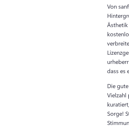
Von sanf
Hinterg
Ästhetik
kostenlo
verbreit
Lizenzge
urheberr
dass es 
Die gute
Vielzahl
kuratiert
Sorge! 
S
Stimmung