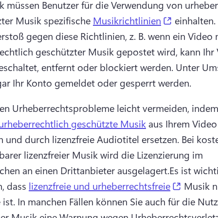
 müssen Benutzer für die Verwendung von urheberr
(opens in 
ter Musik spezifische 
Musikrichtlinien
 einhalten.
rstoß gegen diese Richtlinien, z. B. wenn ein Video m
echtlich geschützter Musik gepostet wird, kann Ihr 
chaltet, entfernt oder blockiert werden. 
Unter Um
ar Ihr Konto gemeldet oder gesperrt werden.
en Urheberrechtsprobleme leicht vermeiden, indem
 urheberrechtlich geschützte Musik
 aus Ihrem Video 
n und durch lizenzfreie Audiotitel ersetzen. 
Bei koste
arer lizenzfreier Musik wird die Lizenzierung im 
chen an einen Drittanbieter ausgelagert.
Es ist wicht
(opens i
, dass 
lizenzfreie und urheberrechtsfreie
 Musik ni
ist. 
In manchen Fällen können Sie auch für die Nut
eier Musik eine Warnung wegen Urheberrechtsverlet