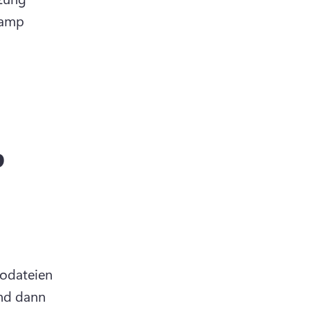
hamp 
p
odateien 
nd dann 