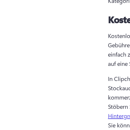
Kategori
Koste
Kostenlo
Gebühren
einfach 
auf eine
In Clipc
Stockaud
Stöbern 
Hinterg
Sie könn