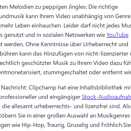
ten Melodien zu peppigen Jingles: Die richtige 
rundmusik kann Ihrem Video unabhängig von Genre 
 mehr Leben einhauchen. 
Leider darf nicht jedes Mus
s genutzt und in sozialen Netzwerken wie 
YouTube
et werden. 
Ohne Kenntnisse über Urheberrecht und 
bühren kann das Hinzufügen von nicht-lizenzierter 
echtlich geschützter Musik zu Ihrem Video dazu führ
entmonetarisiert, stummgeschaltet oder entfernt wi
 Nachricht: Clipchamp hat eine Inhaltsbibliothek mit
 professioneller und eingängiger 
Stock-Audioaufna
, die allesamt urheberrechts- und lizenzfrei sind. Als
töbern Sie in einer großen Auswahl an Musikgenres 
en wie Hip-Hop, Traurig, Gruselig und Fröhlich.
Sie