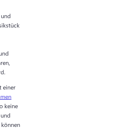
und 
ikstück 
und 
en, 
rd.
 einer 
hmen
o keine 
und 
 können 