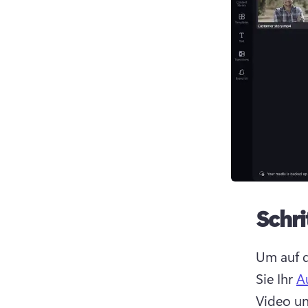
Schri
Um auf d
Sie Ihr 
A
Video un