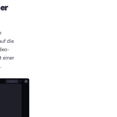
er
 
uf die 
deo- 
einer 
. 