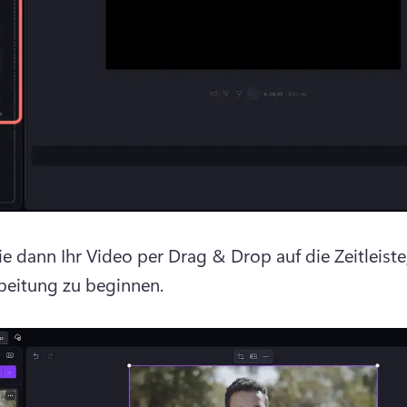
ie dann Ihr Video per Drag & Drop auf die Zeitleiste
beitung zu beginnen.