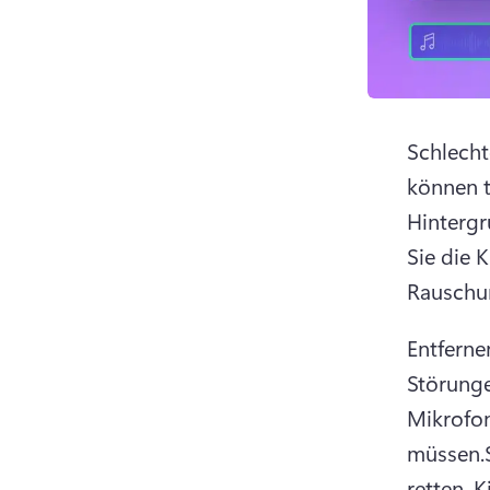
Schlecht
können t
Hintergr
Sie die K
Rauschu
Entferne
Störunge
Mikrofon
müssen.
retten, 