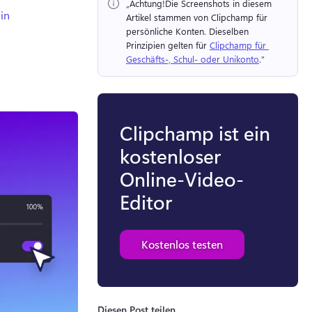
„Achtung!
Die Screenshots in diesem 
in
Artikel stammen von Clipchamp für 
persönliche Konten. 
Dieselben 
Prinzipien gelten für 
Clipchamp für 
Geschäfts-, Schul- oder Unikonto
.“ 
Clipchamp ist ein
kostenloser
Online-Video-
Editor
Kostenlos testen
Diesen Post teilen