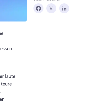
e 
essern 
r laute 
teure 
 
en 