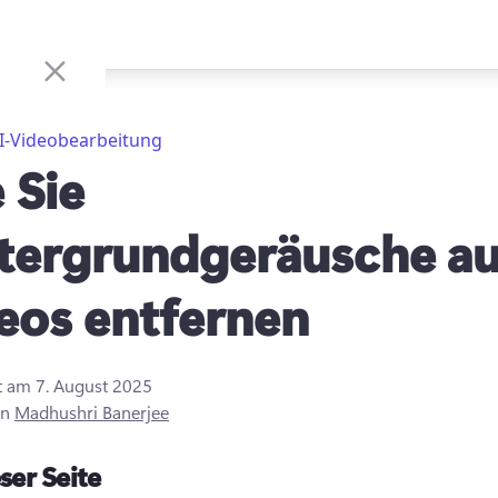
I-Videobearbeitung
 Sie
tergrundgeräusche a
eos entfernen
rt am
7. August 2025
on
Madhushri Banerjee
ser Seite