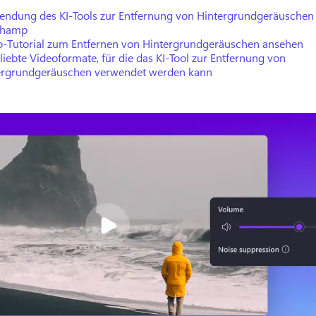
endung des KI-Tools zur Entfernung von Hintergrundgeräuschen 
champ
o-Tutorial zum Entfernen von Hintergrundgeräuschen ansehen
liebte Videoformate, für die das KI-Tool zur Entfernung von
ergrundgeräuschen verwendet werden kann