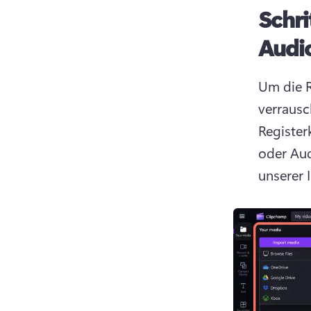
Schri
Audi
Um die R
verrausc
Register
oder Aud
unserer 