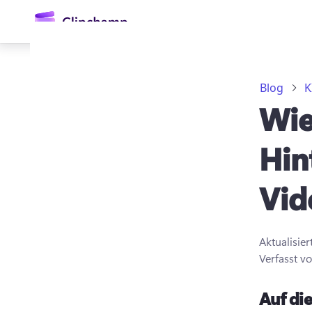
springen
Blog
K
Wie
Hin
Vid
Anmelden
Kostenlos testen
Aktualisie
Verfasst v
Auf die