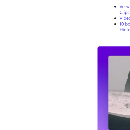
Verw
Clip
Vide
10 be
Hint