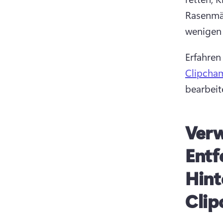
Rasenmäh
wenigen 
Erfahren
Clipcha
bearbeit
Verw
Entf
Hint
Cli