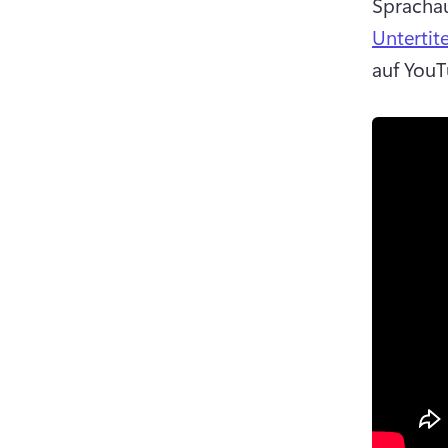
Sprachau
Untertit
auf YouT