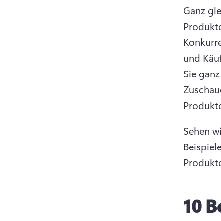
Ganz gle
Produktd
Konkurre
und Käuf
Sie ganz
Zuschaue
Produktd
Sehen wi
Beispiel
Produktd
10 B