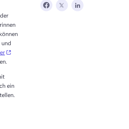
der 
innen 
können 
 und 
(opens in a new tab)
er
en. 
t 
h ein 
tellen. 