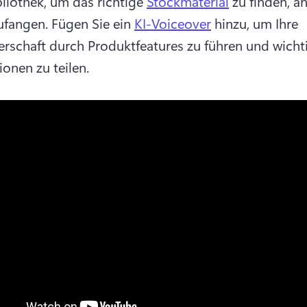
liothek, um das richtige 
Stockmaterial
 zu finden, an
ufangen. 
Fügen Sie ein 
KI-Voiceover
 hinzu, um Ihre 
rschaft durch Produktfeatures zu führen und wichti
onen zu teilen. 