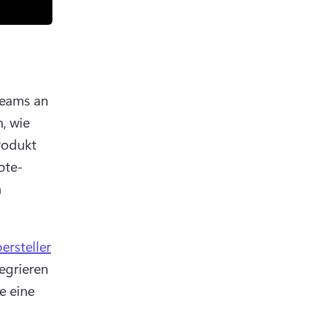
eams an 
 wie 
odukt 
ote-
 
rsteller
egrieren 
 eine 