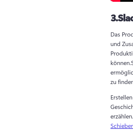
3.
Sla
Das Prod
und Zus
Produkti
können.
ermöglic
zu finden
Erstelle
Geschich
erzählen.
Schieber