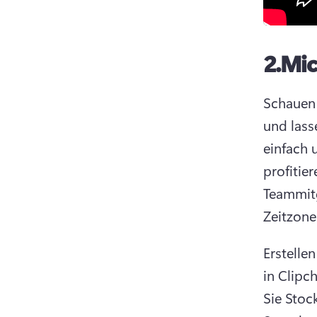
2.
Mic
Schauen 
und lasse
einfach 
profitie
Teammitg
Zeitzone
Erstelle
in Clipc
Sie Stoc