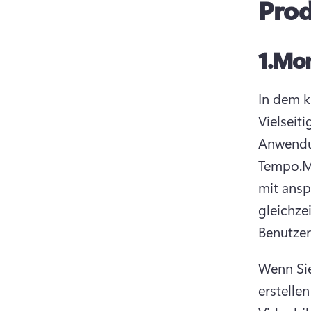
Pro
1.
Mon
In dem k
Vielseit
Anwendun
Tempo.
M
mit ansp
gleichze
Benutzer
Wenn Sie
erstelle