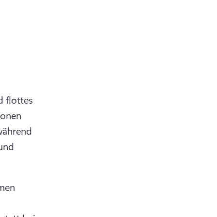
flottes 
onen 
während 
und 
men 