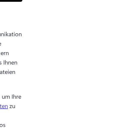
ikation 
 
ern 
s Ihnen 
ateien 
 um Ihre 
ten
 zu 
os 