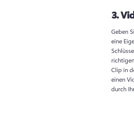
3.
Vid
Geben Si
eine Eig
Schlüsse
richtige
Clip in 
einen Vid
durch Ih