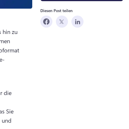
Diesen Post teilen
hin zu 
men 
oformat 
e-
 die 
as Sie 
 und 