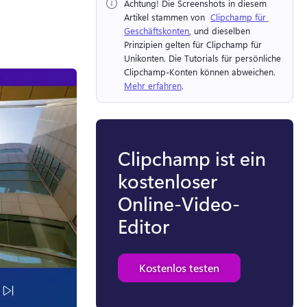
Achtung!
 Die Screenshots in diesem 
Artikel stammen von ⁠ 
Clipchamp für 
Geschäftskonten
, und dieselben 
Prinzipien gelten für Clipchamp für 
Unikonten. 
Die Tutorials für persönliche 
Clipchamp-Konten können abweichen. 
Mehr erfahren
. 
Clipchamp ist ein
kostenloser
Online-Video-
Editor
Kostenlos testen