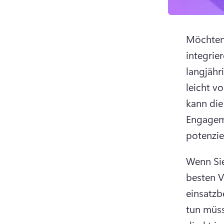
Möchten 
integrier
langjähr
leicht v
kann die
Engageme
potenzie
Wenn Sie
besten V
einsatzb
tun müss