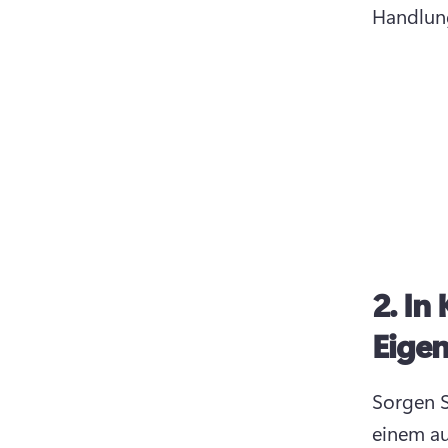
Handlung
2.
In 
Eige
Sorgen S
einem auf