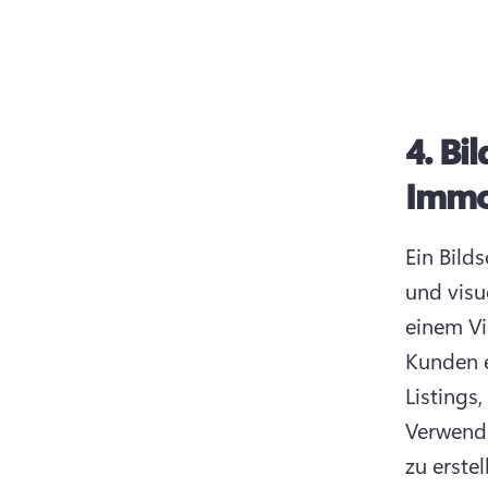
4.
Bil
Immo
Ein Bild
und visu
einem Vi
Kunden e
Verwende
zu erstel