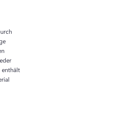
urch 
ge 
n 
eder 
 enthält 
ial 