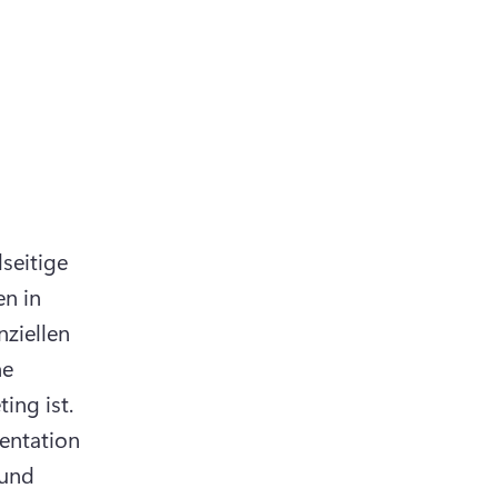
seitige 
n in 
ziellen 
e 
Listings, sodass es ideal für Social Media oder E-Mail-Marketing ist. 
entation 
und 