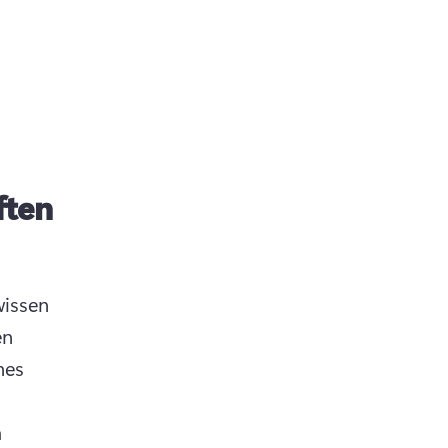
ften
issen 
n 
es 
 