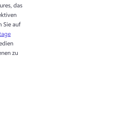
ures, das 
ktiven 
Sie auf 
tage
edien 
nen zu 