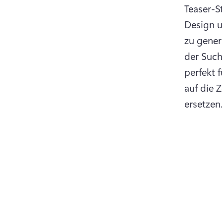
Teaser-St
Design u
zu gener
der Such
perfekt f
auf die 
ersetzen.