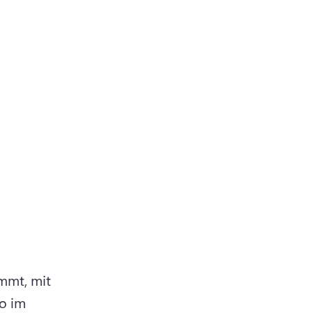
mmt, mit 
o im 