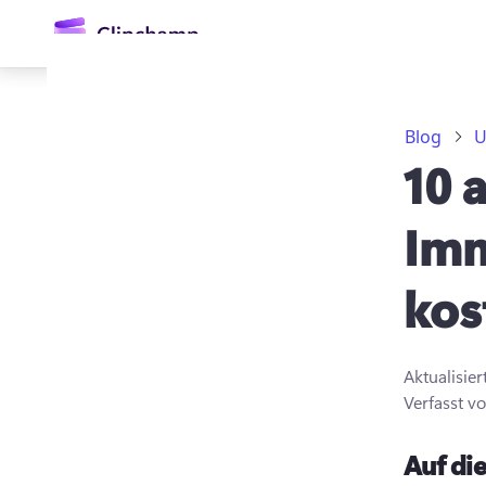
springen
Blog
U
10 
Imm
kos
Anmelden
Kostenlos testen
Aktualisie
Verfasst v
Auf die