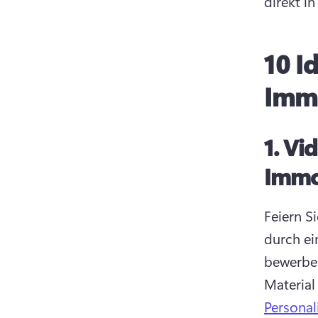
direkt in
10 I
Immo
1.
Vid
Immo
Feiern S
durch ei
bewerben
Material
Personal