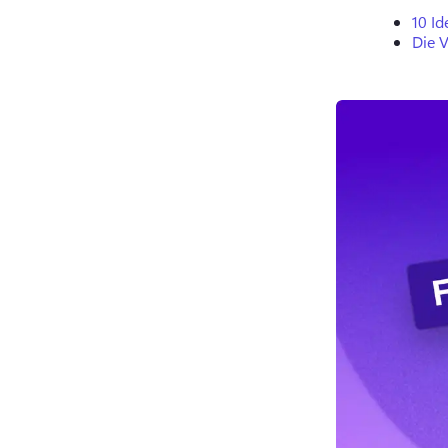
10 I
Die V