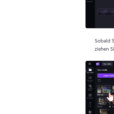
Sobald S
ziehen S