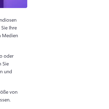
ndiosen 
ie Ihre 
n Medien 
o oder 
 Sie 
n und 
röße von 
ssen. 