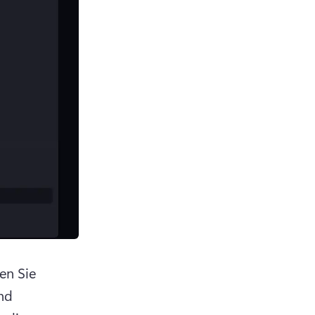
n Sie 
nd 