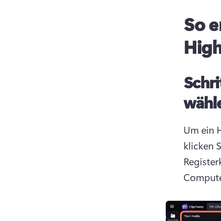
So e
High
Schri
wähle
Um ein H
klicken 
Register
Computer