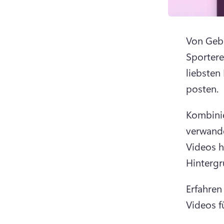
Von Gebu
Sportere
liebsten
posten. 
Kombinie
verwande
Videos h
Hintergr
Erfahren
Videos f