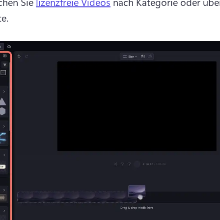
hen Sie 
lizenzfreie Videos
 nach Kategorie oder über
e. 