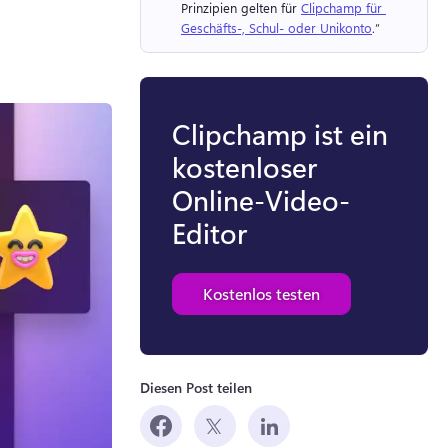
Prinzipien gelten für 
Clipchamp für 
Geschäfts-, Schul- oder Unikonto
.“ 
Clipchamp ist ein
kostenloser
Online-Video-
Editor
Kostenlos testen
Diesen Post teilen