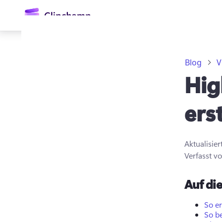
springen
Blog
V
Hig
ers
Aktualisie
Anmelden
Verfasst v
Kostenlos testen
Auf die
So er
So be