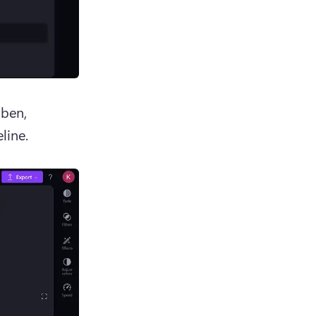
ben, 
line. 