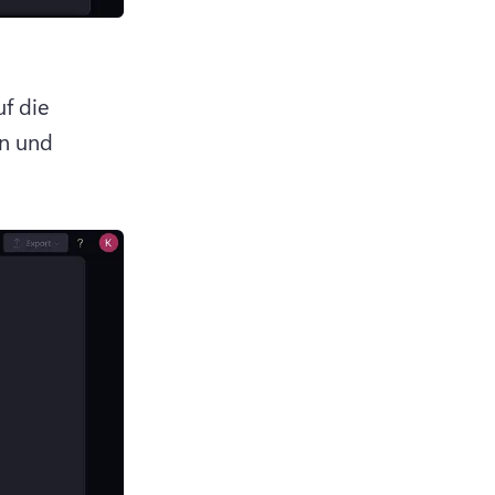
f die 
n und 