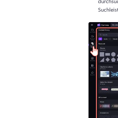
durchsuc
Suchleist