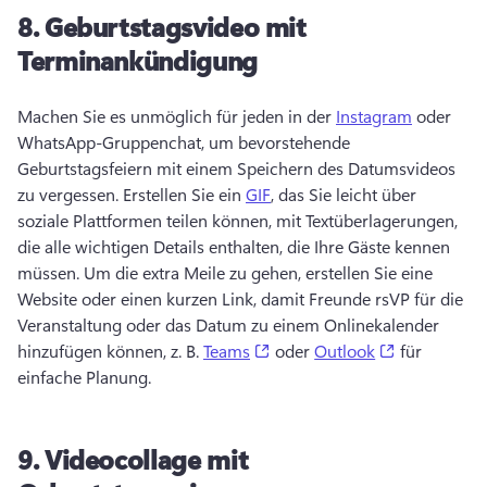
8.
Geburtstagsvideo mit
Terminankündigung
Machen Sie es unmöglich für jeden in der 
Instagram
 oder 
WhatsApp-Gruppenchat, um bevorstehende 
Geburtstagsfeiern mit einem Speichern des Datumsvideos 
zu vergessen. 
Erstellen Sie ein 
GIF
, das Sie leicht über 
soziale Plattformen teilen können, mit Textüberlagerungen, 
die alle wichtigen Details enthalten, die Ihre Gäste kennen 
müssen. 
Um die extra Meile zu gehen, erstellen Sie eine 
Website oder einen kurzen Link, damit Freunde rsVP für die 
Veranstaltung oder das Datum zu einem Onlinekalender 
(opens in a new tab)
(opens in a 
hinzufügen können, z. B. 
Teams
 oder 
Outlook
 für 
einfache Planung. 
9.
Videocollage mit