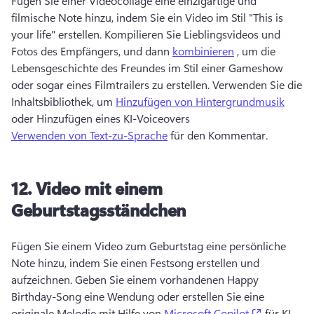
Fügen Sie einer Videocollage eine einzigartige und 
filmische Note hinzu, indem Sie ein Video im Stil "This is 
your life" erstellen. 
Kompilieren Sie Lieblingsvideos und 
Fotos des Empfängers, und dann 
kombinieren
 , um die 
Lebensgeschichte des Freundes im Stil einer Gameshow 
oder sogar eines Filmtrailers zu erstellen. 
Verwenden Sie die 
Inhaltsbibliothek, um 
Hinzufügen von Hintergrundmusik
oder Hinzufügen eines KI-Voiceovers 
Verwenden von Text-zu-Sprache
 für den Kommentar. 
12.
Video mit einem
Geburtstagsständchen
Fügen Sie einem Video zum Geburtstag eine persönliche 
Note hinzu, indem Sie einen Festsong erstellen und 
aufzeichnen. 
Geben Sie einem vorhandenen Happy 
Birthday-Song eine Wendung oder erstellen Sie eine 
(opens in 
originale Melodie mit Hilfe von 
Microsoft Copilot
 für KI-