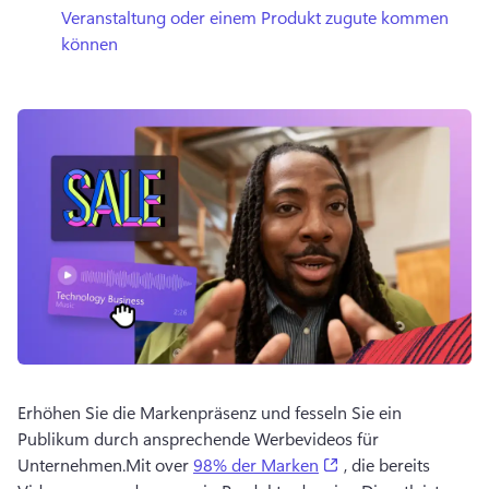
Veranstaltung oder einem Produkt zugute kommen
können
Erhöhen Sie die Markenpräsenz und fesseln Sie ein 
Publikum durch ansprechende Werbevideos für 
(opens in a new tab
Unternehmen.
Mit over 
98% der Marken
 , die bereits 