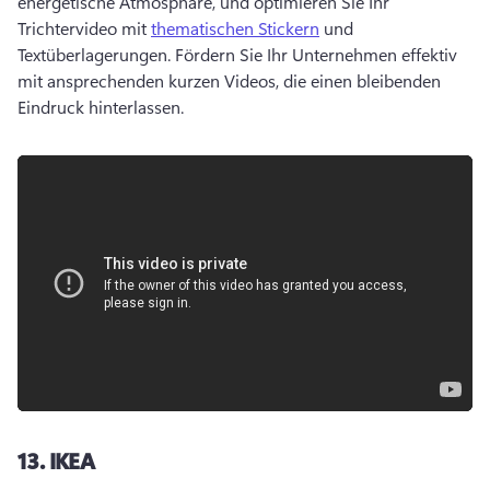
energetische Atmosphäre, und optimieren Sie Ihr 
Trichtervideo mit 
thematischen Stickern
 und 
Textüberlagerungen. 
Fördern Sie Ihr Unternehmen effektiv 
mit ansprechenden kurzen Videos, die einen bleibenden 
Eindruck hinterlassen.
13.
IKEA