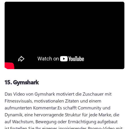
15.
Gymshark
Das Video von Gymshark motiviert die Zuschauer mit 
Fitnessvisuals, motivationalen Zitaten und einem 
aufmunterten Kommentar.
Es schafft Community und 
Dynamik, eine hervorragende Struktur für jede Marke, die 
auf Wachstum, Bewegung oder Ermächtigung aufgebaut 
ist.
Erstellen Sie Ihr eigenes inspirierendes Promo-Video mit 