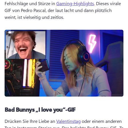
Fehlschläge und Stürze in 
Gaming-Highlights
. 
Dieses virale 
GIF von Pedro Pascal, der laut lacht und dann plötzlich 
weint, ist vielseitig und zeitlos.
Bad Bunnys „I love you“-GIF
Drücken Sie Ihre Liebe an 
Valentinstag
 oder einem anderen 
Tag in Instagram Stories aus. 
Das beliebte Bad Bunny-GIF „Te 