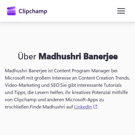
springen
Über
Madhushri Banerjee
Madhushri Banerjee ist Content Program Manager bei 
Microsoft mit großem Interesse an Content Creation Trends, 
Video-Marketing und SEO.
Sie gibt interessante Tutorials 
und Tipps, die Lesern helfen, ihr kreatives Potenzial mithilfe 
Anmelden
von Clipchamp und anderen Microsoft-Apps zu 
(opens in a new t
erschließen.
Finde Madhushri auf 
LinkedIn
.
Kostenlos testen