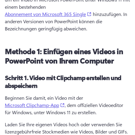
einem bestehenden 
(opens in a new tab)
Abonnement von Microsoft 365 Single
 hinzuzufügen. 
In 
anderen Versionen von PowerPoint können die 
Bezeichnungen geringfügig abweichen. 
Methode 1: Einfügen eines Videos in
PowerPoint von Ihrem Computer
Schritt 1.
Video mit Clipchamp erstellen und
abspeichern
Beginnen Sie damit, ein Video mit der 
(opens in a new tab)
Microsoft Clipchamp-App
, dem offiziellen Videoeditor 
für Windows, unter Windows 11 zu erstellen. 
Laden Sie Ihre eigenen Videos hoch oder verwenden Sie 
lizenzgebührfreie Stockmedien wie Videos, Bilder und GIFs. 