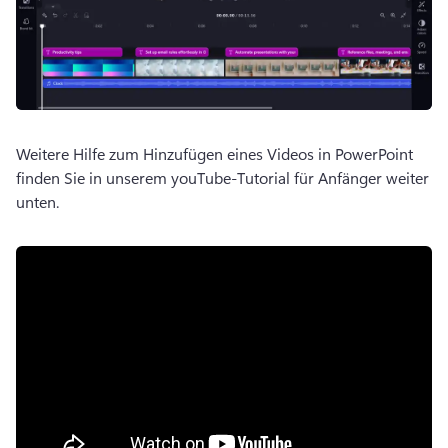
Weitere Hilfe zum Hinzufügen eines Videos in PowerPoint 
finden Sie in unserem youTube-Tutorial für Anfänger weiter 
unten. 