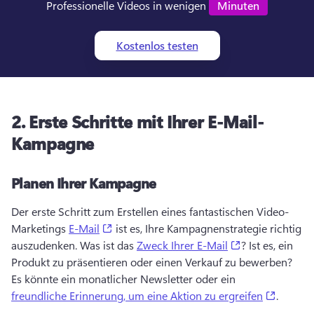
Professionelle Videos in wenigen 
Minuten
Kostenlos testen
2.
Erste Schritte mit Ihrer E-Mail-
Kampagne
Planen Ihrer Kampagne
Der erste Schritt zum Erstellen eines fantastischen Video-
(opens in a new tab)
Marketings 
E-Mail
 ist es, Ihre Kampagnenstrategie richtig 
(opens in a ne
auszudenken. 
Was ist das 
Zweck Ihrer E-Mail
? 
Ist es, ein 
Produkt zu präsentieren oder einen Verkauf zu bewerben? 
Es könnte ein monatlicher Newsletter oder ein 
(opens 
freundliche Erinnerung, um eine Aktion zu ergreifen
. 