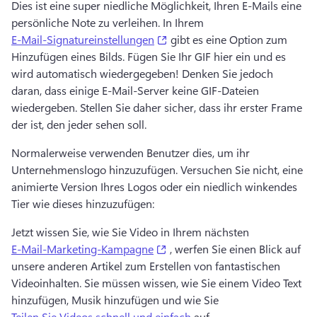
Dies ist eine super niedliche Möglichkeit, Ihren E-Mails eine 
persönliche Note zu verleihen. 
In Ihrem 
(opens in a new tab)
E-Mail-Signatureinstellungen
 gibt es eine Option zum 
Hinzufügen eines Bilds. 
Fügen Sie Ihr GIF hier ein und es 
wird automatisch wiedergegeben! 
Denken Sie jedoch 
daran, dass einige E-Mail-Server keine GIF-Dateien 
wiedergeben. Stellen Sie daher sicher, dass ihr erster Frame 
der ist, den jeder sehen soll. 
Normalerweise verwenden Benutzer dies, um ihr 
Unternehmenslogo hinzuzufügen. 
Versuchen Sie nicht, eine 
animierte Version Ihres Logos oder ein niedlich winkendes 
Tier wie dieses hinzuzufügen:
Jetzt wissen Sie, wie Sie Video in Ihrem nächsten 
(opens in a new tab)
E-Mail-Marketing-Kampagne
 , werfen Sie einen Blick auf 
unsere anderen Artikel zum Erstellen von fantastischen 
Videoinhalten. 
Sie müssen wissen, wie Sie einem Video Text 
hinzufügen, Musik hinzufügen und wie Sie 
Teilen Sie Videos schnell und einfach
 auf. 