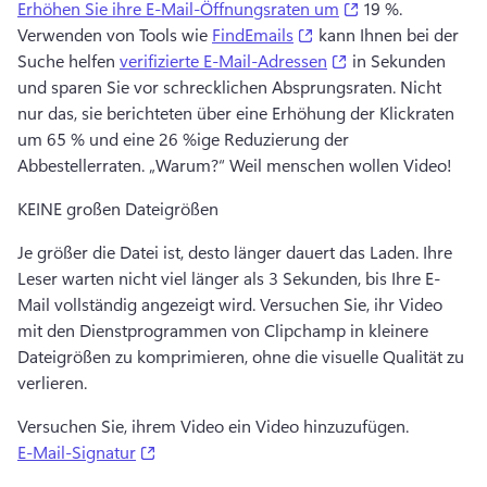
(opens in a new 
Erhöhen Sie ihre E-Mail-Öffnungsraten um
 19 %. 
(opens in a new tab)
Verwenden von Tools wie 
FindEmails
 kann Ihnen bei der 
(opens in a new ta
Suche helfen 
verifizierte E-Mail-Adressen
 in Sekunden 
und sparen Sie vor schrecklichen Absprungsraten. 
Nicht 
nur das, sie berichteten über eine Erhöhung der Klickraten 
um 65 % und eine 26 %ige Reduzierung der 
Abbestellerraten. 
„Warum?“ 
Weil menschen wollen Video! 
KEINE großen Dateigrößen
Je größer die Datei ist, desto länger dauert das Laden. 
Ihre 
Leser warten nicht viel länger als 3 Sekunden, bis Ihre E-
Mail vollständig angezeigt wird. 
Versuchen Sie, ihr Video 
mit den Dienstprogrammen von Clipchamp in kleinere 
Dateigrößen zu komprimieren, ohne die visuelle Qualität zu 
verlieren. 
Versuchen Sie, ihrem Video ein Video hinzuzufügen. 
(opens in a new tab)
E-Mail-Signatur