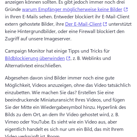
anzeigen können sollten. 
Es gibt jedoch immer noch drei 
(ope
Gründe 
warum Empfänger möglicherweise keine Bilder
in Ihren E-Mails sehen. 
Entweder blockiert ihr E-Mail-Client 
(opens in a n
extern gehostete Bilder, ihre 
Der E-Mail-Client
 unterstützt 
keine Hintergrundbilder, oder eine Firewall blockiert den 
Zugriff auf unsere Imageserver. 
Campaign Monitor hat einige Tipps und Tricks für 
(opens in a new tab)
Bildblockierung überwinden
, z. B. Weblinks und 
Alternativtext einschließen. 
Abgesehen davon sind Bilder immer noch eine gute 
Möglichkeit, Videos anzuzeigen, ohne das Video tatsächlich 
einzubetten. 
Wie machen Sie das? 
Erstellen Sie eine 
beeindruckende Miniaturansicht Ihres Videos, und fügen 
Sie der Mitte ein Wiedergabesymbol hinzu. 
Hyperlink des 
Bilds zu dem Ort, an dem Ihr Video gehostet wird, z. B. 
Vimeo oder YouTube. 
Es sieht wie ein Video aus, aber 
eigentlich handelt es sich nur um ein Bild, das mit Ihrem 
Video verknüpft ist. 
Boom. 