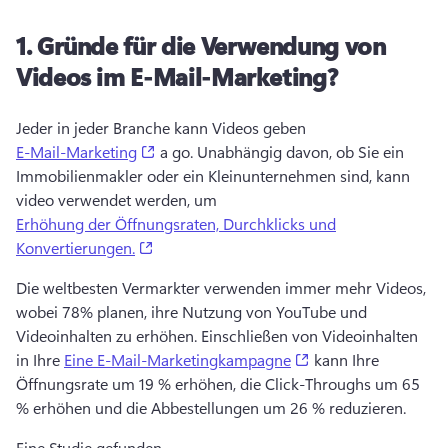
1.
Gründe für die Verwendung von
Videos im E-Mail-Marketing?
Jeder in jeder Branche kann Videos geben 
(opens in a new tab)
E-Mail-Marketing
 a go. 
Unabhängig davon, ob Sie ein 
Immobilienmakler oder ein Kleinunternehmen sind, kann 
video verwendet werden, um 
Erhöhung der Öffnungsraten, Durchklicks und
(opens in a new tab)
Konvertierungen.
Die weltbesten Vermarkter verwenden immer mehr Videos, 
wobei 78% planen, ihre Nutzung von YouTube und 
Videoinhalten zu erhöhen. 
Einschließen von Videoinhalten 
(opens in a new tab
in Ihre 
Eine E-Mail-Marketingkampagne
 kann Ihre 
Öffnungsrate um 19 % erhöhen, die Click-Throughs um 65 
% erhöhen und die Abbestellungen um 26 % reduzieren. 
Eine Studie gefunden 