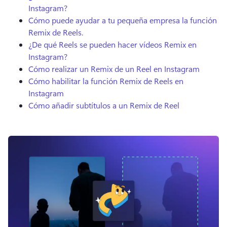
Instagram?
Cómo puede ayudar a tu pequeña empresa la función
Remix de Reels.
¿De qué Reels se pueden hacer vídeos Remix en
Instagram?
Cómo realizar un Remix de un Reel en Instagram
Cómo habilitar la función Remix de Reels en
Instagram
Cómo añadir subtítulos a un Remix de Reel