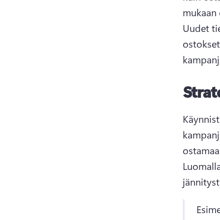
Uudet ti
ostokset 
kampanjo
Strat
Käynnistä
kampanja
Luomalla
jännityst
Esime