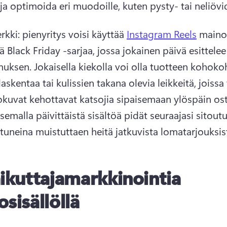
ja optimoida eri muodoille, kuten pysty- tai neliövid
rkki: pienyritys voisi käyttää 
Instagram Reels
 mainos
ä Black Friday -sarjaa, jossa jokainen päivä esittelee
uksen. 
Jokaisella kiekolla voi olla tuotteen kohokoht
laskentaa tai kulissien takana olevia leikkeitä, joissa 
isemalla päivittäistä sisältöä pidät seuraajasi sitoutu
tuneina muistuttaen heitä jatkuvista lomatarjouksist
ikuttajamarkkinointia
osisällöllä