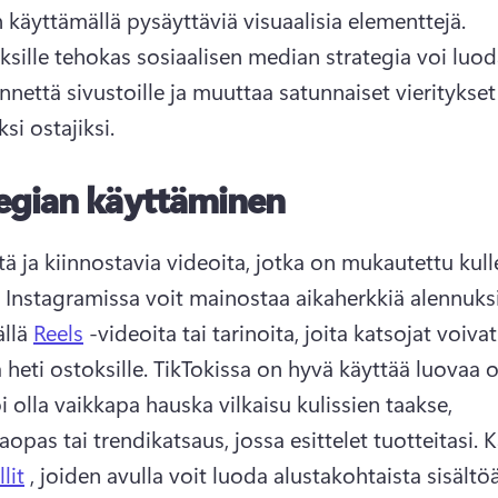
huomion käyttämällä pysäyttäviä visuaalisia elementtejä. 
ksille tehokas sosiaalisen median strategia voi luoda
ennettä sivustoille ja muuttaa satunnaiset vieritykset 
si ostajiksi. 
egian käyttäminen
tä ja kiinnostavia videoita, jotka on mukautettu kulle
 
Instagramissa voit mainostaa aikaherkkiä alennuksi
llä 
Reels
 -videoita tai tarinoita, joita katsojat voivat
 heti ostoksille. 
TikTokissa on hyvä käyttää luovaa ot
 olla vaikkapa hauska vilkaisu kulissien taakse, 
aopas tai trendikatsaus, jossa esittelet tuotteitasi. 
K
lit
 , joiden avulla voit luoda alustakohtaista sisältöä