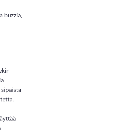
 buzzia, 
kin 
a 
 sipaista 
etta. 
äyttää 
 