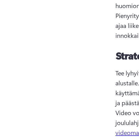
Pienyrity
ajaa liik
innokkaik
Strat
Tee lyhyi
alustalle.
käyttämä
ja päästä
Video voi
joululahj
videomal