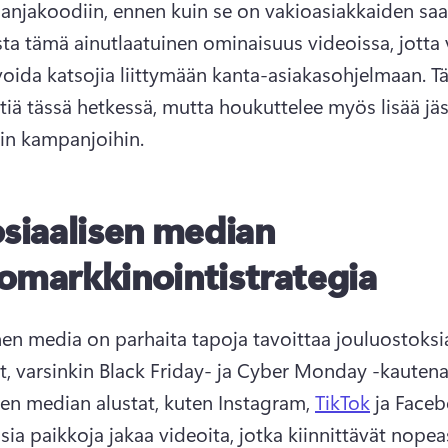
ta tämä ainutlaatuinen ominaisuus videoissa, jotta v
oida katsojia liittymään kanta-asiakasohjelmaan. 
Tä
iä tässä hetkessä, mutta houkuttelee myös lisää jäs
iin kampanjoihin. 
siaalisen median
omarkkinointistrategia
nen media on parhaita tapoja tavoittaa jouluostoksia
sen median alustat, kuten Instagram, 
TikTok
 ja Faceb
ia paikkoja jakaa videoita, jotka kiinnittävät nopeas