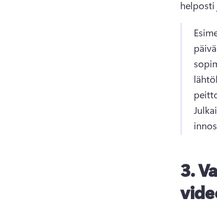
helposti 
Esime
päivä
sopim
lähtö
Julka
innos
3.
Va
vide