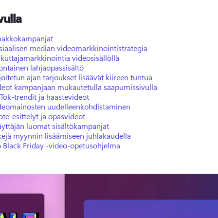
vulla
nakkokampanjat
siaalisen median videomarkkinointistrategia
ikuttajamarkkinointia videosisällöllä
ontainen lahjaopassisältö
oitetun ajan tarjoukset lisäävät kiireen tuntua
deot kampanjaan mukautetulla saapumissivulla
kTok-trendit ja haastevideot
deomainosten uudelleenkohdistaminen
ote-esittelyt ja opasvideot
äyttäjän luomat sisältökampanjat
kejä myynnin lisäämiseen juhlakaudella
o Black Friday -video-opetusohjelma