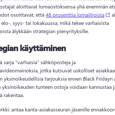
(o
edot osoittavat, että 
48 prosenttia lomailijoista
 a
elo-, syys- tai lokakuussa, mikä tekee varhaisista 
ista älykkään strategian pienyrityksille. 
egian käyttäminen
 sarja "varhaisia" sähköposteja ja 
videomainoksia, jotka kutsuvat uskolliset asiakkaat
 yksinoikeuden tunteen ostoja voidaan kannustaa ja
ä rakentaa. 
rkki: antaa kanta-asiakasseuran jäsenille ennakkoon