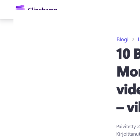
Blogi
10 
Mon
vid
Kirjaudu sisään
– v
Kokeile maksutta
Päivitetty
2
Kirjoittanu