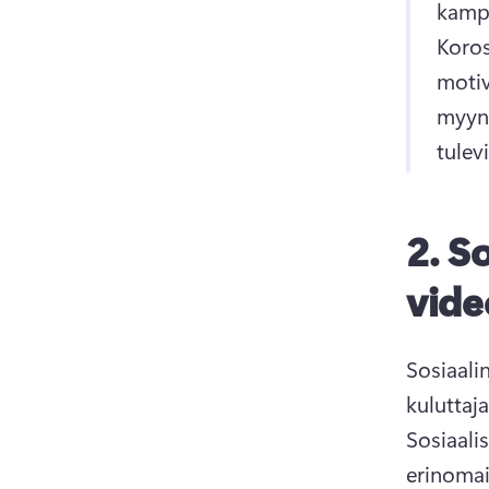
Koros
motiv
myynt
tulev
2.
So
vide
Sosiaali
Sosiaali
erinomais