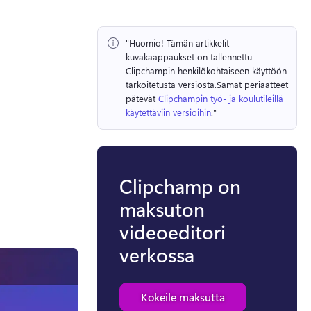
"Huomio!
 Tämän artikkelit 
kuvakaappaukset on tallennettu 
Clipchampin henkilökohtaiseen käyttöön 
tarkoitetusta versiosta.
Samat periaatteet 
pätevät 
Clipchampin työ- ja koulutileillä 
käytettäviin versioihin
." 
Clipchamp on
maksuton
videoeditori
verkossa
Kokeile maksutta