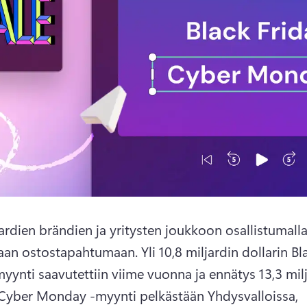
ljardien brändien ja yritysten joukkoon osallistumall
aan ostostapahtumaan. 
Yli 10,8 miljardin dollarin Bla
myynti saavutettiin viime vuonna ja ennätys 13,3 milj
 Cyber Monday -myynti pelkästään Yhdysvalloissa, 