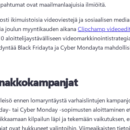
pahtumat ovat maailmanlaajuisia ilmiöitä. 
osti ikimuistoisia videoviestejä ja sosiaalisen media
a joulun myyntikauden aikana 
Clipchamp videoedi
0 aloittelijaystävälliseen videomarkkinointistrategiaa
dyntää Black Fridayta ja Cyber Mondayta mahdolli
nakkokampanjat
iday- tai Cyber Monday -sopimusten aloittaminen e
eikkaamaan kilpailun läpi ja tekemään vaikutuksen, e
ajat ovat hukkuneet valintoihin. 
Viimeaikaisten tietoj