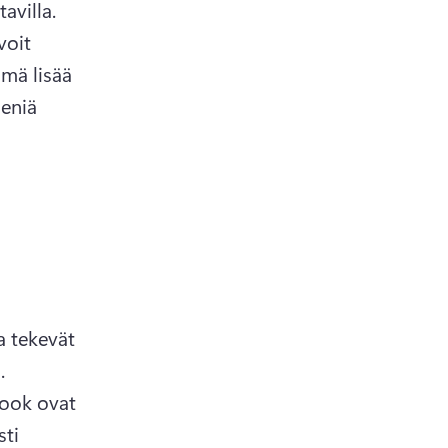
kampanjakoodiin, ennen kuin se on vakioasiakkaiden saatavilla. 
oit 
mä lisää 
eniä 
 tekevät 
kuluttajat, varsinkin Black Friday- ja Cyber Monday -kautena. 
ook ovat 
ti 