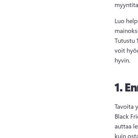
myyntita
Luo help
mainoksi
Tutustu 1
voit hyö
hyvin. 
1.
En
Black Fr
auttaa l
kuin ost