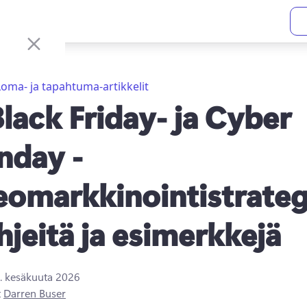
Loma- ja tapahtuma-artikkelit
Black Friday- ja Cyber
day -
eomarkkinointistrateg
ihjeitä ja esimerkkejä
. kesäkuuta 2026
t
Darren Buser