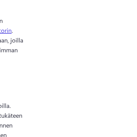
n 
torin
. 
n, joilla 
simman 
Tavoita yleisö ennen lomaryntäystä varhaislintujen kampanjoilla. 
tukäteen 
nnen 
en 