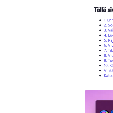
Tällä si
1.
En
2.
So
3.
Va
4.
Lu
5.
Raj
6.
Vi
7.
Ti
8.
Vi
9.
Tu
10.
K
Vink
Kats