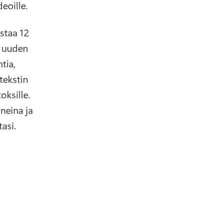
eoille. 
taa 12 
 uuden 
ia, 
tekstin 
peittokuvat kehottavat katsojia sipaisemaan ylöspäin ostoksille. 
neina ja 
asi. 