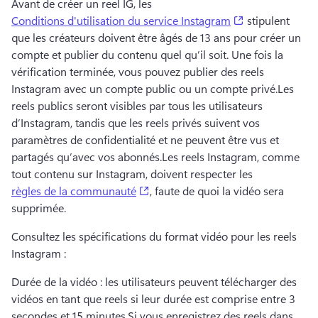
Avant de créer un reel IG, les 
(opens in a ne
Conditions d'utilisation du service Instagram
 stipulent 
que les créateurs doivent être âgés de 13 ans pour créer un 
compte et publier du contenu quel qu’il soit. 
Une fois la 
vérification terminée, vous pouvez publier des reels 
Instagram avec un compte public ou un compte privé.
Les 
reels publics seront visibles par tous les utilisateurs 
d’Instagram, tandis que les reels privés suivent vos 
paramètres de confidentialité et ne peuvent être vus et 
partagés qu’avec vos abonnés.
Les reels Instagram, comme 
tout contenu sur Instagram, doivent respecter les 
(opens in a new tab)
règles de la communauté
, faute de quoi la vidéo sera 
supprimée. 
Consultez les spécifications du format vidéo pour les reels 
Instagram :
Durée de la vidéo : les utilisateurs peuvent télécharger des 
vidéos en tant que reels si leur durée est comprise entre 3 
secondes et 15 minutes.
Si vous enregistrez des reels dans 