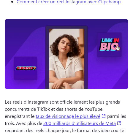
Comment créer un reel Instagram avec Clipchamp
Les reels d'Instagram sont officiellement les plus grands 
concurrents de TikTok et des shorts de YouTube, 
(opens in a n
enregistrant le 
taux de visionnage le plus élevé
 parmi les 
(open
trois. 
Avec plus de 
200 milliards d'utilisateurs de Meta
regardant des reels chaque jour, le format de vidéo courte 