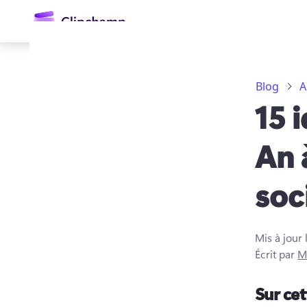
contenu
principal
Blog
A
15 
An 
soc
Se connecter
Essayez gratuitement
Mis à jour 
Écrit par
M
Sur ce