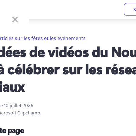
S
rticles sur les fêtes et les événements
idées de vidéos du No
à célébrer sur les rése
iaux
le
10 juillet 2026
icrosoft Clipchamp
tte page