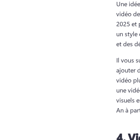
Une idée
vidéo de
2025 et 
un style
et des dé
Il vous s
ajouter d
vidéo pl
une vidéo
visuels 
An à par
4.
Vi