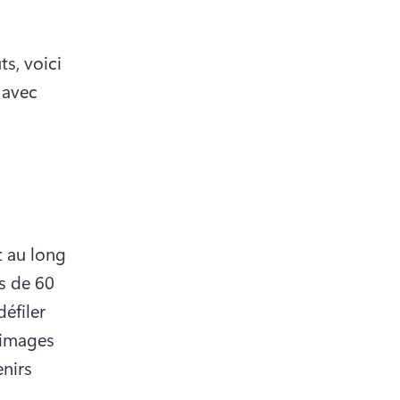
s, voici 
avec 
au long 
s de 60 
éfiler 
images 
nirs 