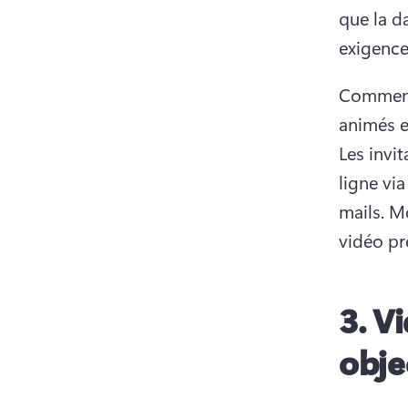
que la da
exigence
Commenc
Les invi
ligne vi
mails. 
Mo
vidéo pr
3.
Vi
obje