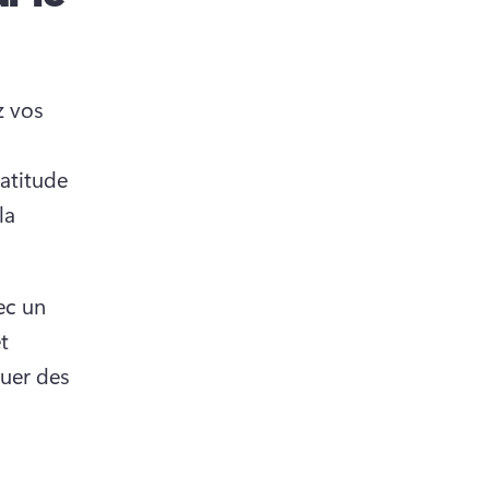
 vos 
atitude 
a 
c un 
 
uer des 