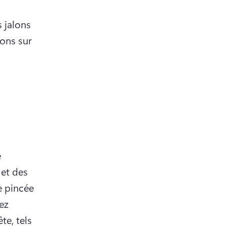
 jalons 
ons sur 
 
et des 
 pincée 
z 
e, tels 