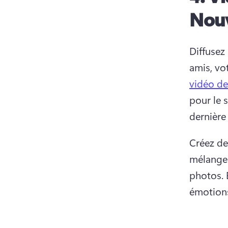
Nouv
Diffusez
amis, vo
vidéo d
pour le 
dernière
Créez de
mélange
photos. 
émotions