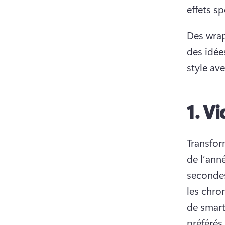
effets sp
Des wrap
des idée
style ave
1.
Vi
Transfor
de l’ann
secondes
les chro
de smart
préférés.