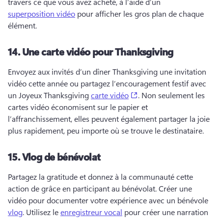
travers ce que vous avez acheté, à l’aide d’un 
superposition vidéo
 pour afficher les gros plan de chaque 
élément. 
14.
Une carte vidéo pour Thanksgiving
Envoyez aux invités d’un dîner Thanksgiving une invitation 
vidéo cette année ou partagez l’encouragement festif avec 
(opens in a new tab)
un Joyeux Thanksgiving 
carte vidéo
. 
Non seulement les 
cartes vidéo économisent sur le papier et 
l’affranchissement, elles peuvent également partager la joie 
plus rapidement, peu importe où se trouve le destinataire. 
15.
Vlog de bénévolat
Partagez la gratitude et donnez à la communauté cette 
action de grâce en participant au bénévolat. 
Créer une 
vidéo pour documenter votre expérience avec un bénévole 
vlog
. 
Utilisez le 
enregistreur vocal
 pour créer une narration 