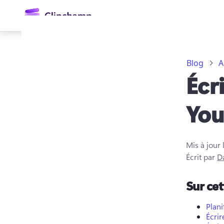
contenu
principal
Blog
A
Écr
Yo
Mis à jour 
Se connecter
Écrit par
D
Essayez gratuitement
Sur ce
Plani
Écrir