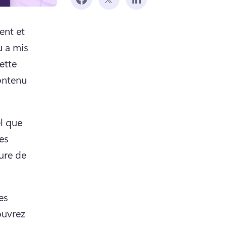
nt et 
 a mis 
tte 
ntenu 
l que 
es 
ure de 
s 
uvrez 