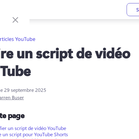
S
rticles YouTube
ire un script de vidéo
uTube
le
29 septembre 2025
arren Buser
tte page
fier un script de vidéo YouTube
e un script pour YouTube Shorts