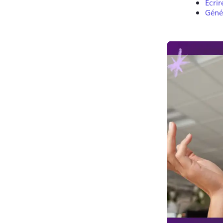
Écrir
Géné