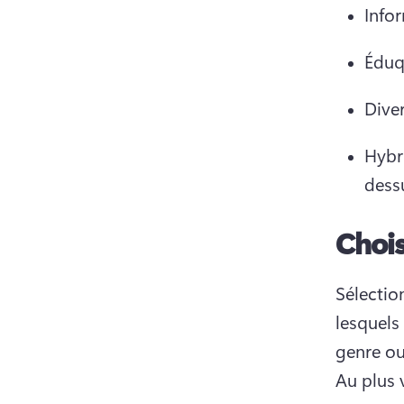
Infor
Éduqu
Diver
Hybri
dess
Chois
Sélectio
lesquels
Au plus 