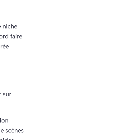
 niche 
rd faire 
rée 
 sur 
ion 
e scènes 
pides.