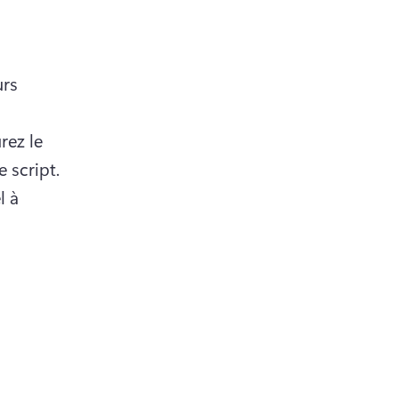
rs 
ez le 
contenu de votre vidéo et la manière dont vous écrivez votre script. 
 à 