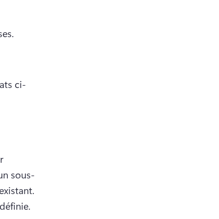
ses.
ats ci-
 
un sous-
genre ou un domaine spécialisé au sein d’un sujet ou genre existant. 
définie.