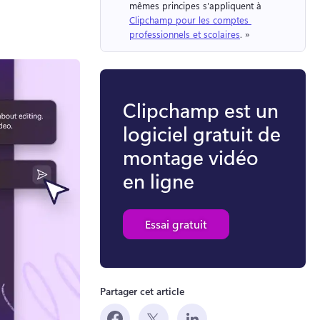
mêmes principes s'appliquent à 
Clipchamp pour les comptes 
professionnels et scolaires
. » 
Clipchamp est un
logiciel gratuit de
montage vidéo
en ligne
Essai gratuit
Partager cet article