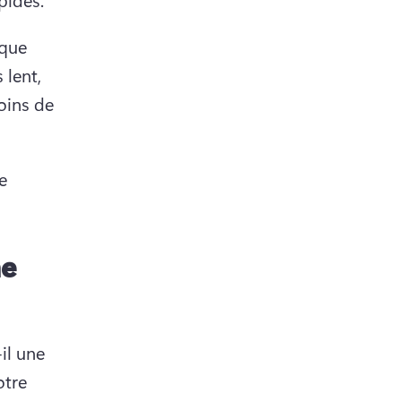
que 
lent, 
ins de 
 
ne
il une 
tre 