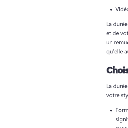
Vidé
La durée
et de vot
un remue
qu’elle a
Chois
La durée
votre sty
Forma
sign
avec 