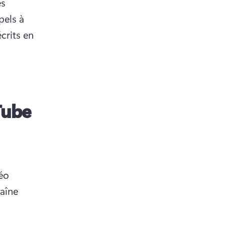
s 
els à 
rits en 
Tube
éo 
aîne 