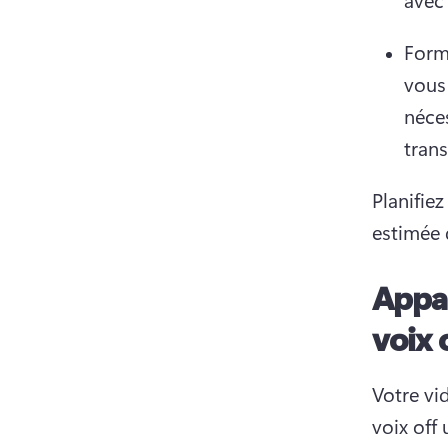
Forma
vous 
néce
trans
Planifie
estimée 
Appar
voix 
Votre vid
voix off