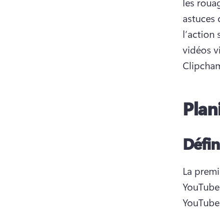
les roua
astuces 
l’action 
vidéos v
Clipcham
Plan
Défin
La premi
YouTube 
YouTube 