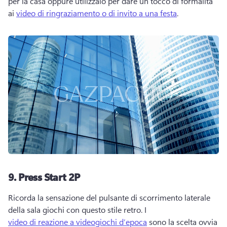
per la casa oppure utilizzalo per dare un tocco di formalità 
ai 
video di ringraziamento o di invito a una festa
. 
9.
Press Start 2P
Ricorda la sensazione del pulsante di scorrimento laterale 
della sala giochi con questo stile retro. 
I 
video di reazione a videogiochi d’epoca
 sono la scelta ovvia 