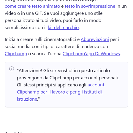
come creare testo animato
 e 
testo in sovrimpressione
 in un 
video o in una GIF. 
Se vuoi aggiungere uno stile 
personalizzato ai tuoi video, puoi farlo in modo 
semplicissimo con il 
kit del marchio
. 
Inizia a creare rulli cinematografici e 
Abbreviazioni
 per i 
social media con i tipi di carattere di tendenza con 
Clipchamp
 o scarica l'icona 
Clipchamp'app Di Windows
. 
"Attenzione!
 Gli screenshot in questo articolo 
provengono da Clipchamp per account personali. 
Gli stessi principi si applicano agli 
account 
Clipchamp per il lavoro e per gli istituti di 
istruzione
." 