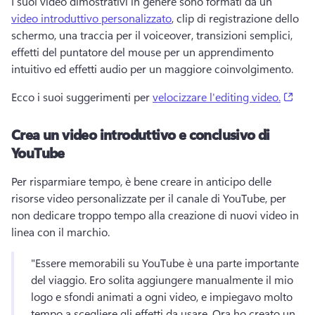
I suoi video dimostrativi in genere sono formati da un 
video introduttivo personalizzato
, clip di registrazione dello 
schermo, una traccia per il voiceover, transizioni semplici, 
effetti del puntatore del mouse per un apprendimento 
intuitivo ed effetti audio per un maggiore coinvolgimento. 
(ope
Ecco i suoi suggerimenti per 
velocizzare l'editing video.
Crea un video introduttivo e conclusivo di
YouTube
Per risparmiare tempo, è bene creare in anticipo delle 
risorse video personalizzate per il canale di YouTube, per 
non dedicare troppo tempo alla creazione di nuovi video in 
linea con il marchio. 
"Essere memorabili su YouTube è una parte importante 
del viaggio. 
Ero solita aggiungere manualmente il mio 
logo e sfondi animati a ogni video, e impiegavo molto 
tempo a scegliere gli effetti da usare. 
Ora ho creato un 