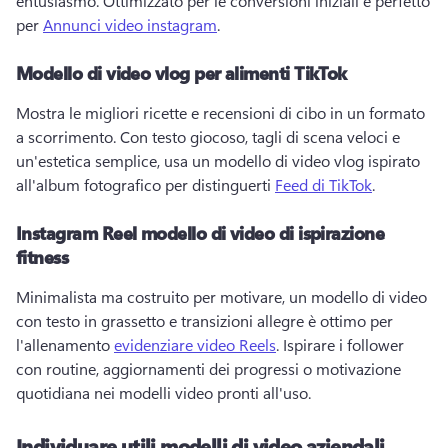
entusiasmo. 
Ottimizzato per le conversioni iniziali e perfetto 
per 
Annunci video instagram
. 
Modello di video vlog per alimenti TikTok
Mostra le migliori ricette e recensioni di cibo in un formato 
a scorrimento. 
Con testo giocoso, tagli di scena veloci e 
un'estetica semplice, usa un modello di video vlog ispirato 
all'album fotografico per distinguerti 
Feed di TikTok
. 
Instagram Reel modello di video di ispirazione
fitness
Minimalista ma costruito per motivare, un modello di video 
con testo in grassetto e transizioni allegre è ottimo per 
l'allenamento 
evidenziare video Reels
. 
Ispirare i follower 
con routine, aggiornamenti dei progressi o motivazione 
quotidiana nei modelli video pronti all'uso. 
Individuare utili modelli di video aziendali