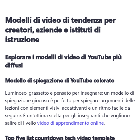
Modelli di video di tendenza per
creatori, aziende e istituti di
istruzione
Esplorare i modelli di video di YouTube più
diffusi
Modello di spiegazione di YouTube colorato
Luminoso, grassetto e pensato per insegnare: un modello di 
spiegazione giocoso è perfetto per spiegare argomenti delle 
lezioni con elementi visivi accattivanti e un ritmo facile da 
seguire. 
È un'ottima scelta per gli insegnanti che vogliono 
salire di livello 
video di apprendimento online
. 
Top five list countdown tech video template