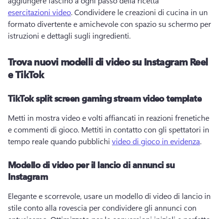
aggiungere fascino a ogni passo della ricetta 
esercitazioni video
. 
Condividere le creazioni di cucina in un 
formato divertente e amichevole con spazio su schermo per 
istruzioni e dettagli sugli ingredienti. 
Trova nuovi modelli di video su Instagram Reel
e TikTok
TikTok split screen gaming stream video template
Metti in mostra video e volti affiancati in reazioni frenetiche 
e commenti di gioco. 
Mettiti in contatto con gli spettatori in 
tempo reale quando pubblichi 
video di gioco in evidenza
. 
Modello di video per il lancio di annunci su
Instagram
Elegante e scorrevole, usare un modello di video di lancio in 
stile conto alla rovescia per condividere gli annunci con 