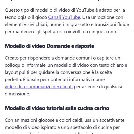
Questo tipo di modello di video di YouTube è adatto per la 
tecnologia o il gioco 
Canali YouTube
. 
Usa un'opzione con 
elementi visivi chiari, numeri in grassetto e transizioni fluide 
per mantenere gli spettatori coinvolti da cinque a uno. 
Modello di video Domande e risposte
Creato per rispondere a domande comuni o ospitare un 
colloquio informale, un modello di video con testo chiaro e 
layout puliti per guidare la conversazione è la scelta 
perfetta. 
È ideale per contenuti informativi come 
video di testimonianze dei clienti
 per aziende di qualsiasi 
dimensione. 
Modello di video tutorial sulla cucina carino
Con animazioni giocose e colori caldi, usa un accattivante 
modello di video ispirato a uno spettacolo di cucina per 