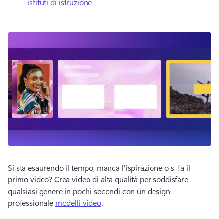
istituti di istruzione
Si sta esaurendo il tempo, manca l'ispirazione o si fa il 
primo video? 
Crea video di alta qualità per soddisfare 
qualsiasi genere in pochi secondi con un design 
professionale 
modelli video
. 