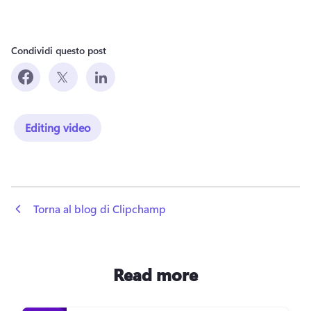
Condividi questo post
Editing video
 Torna al blog di Clipchamp
Read more