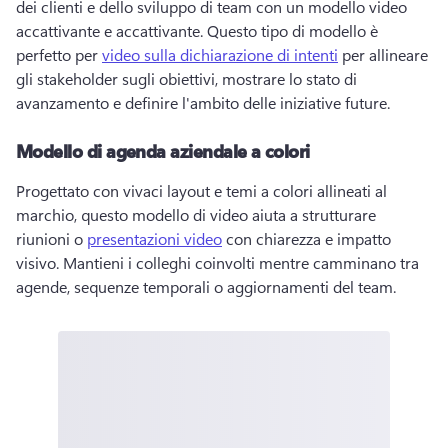
dei clienti e dello sviluppo di team con un modello video 
accattivante e accattivante. 
Questo tipo di modello è 
perfetto per 
video sulla dichiarazione di intenti
 per allineare 
gli stakeholder sugli obiettivi, mostrare lo stato di 
avanzamento e definire l'ambito delle iniziative future. 
Modello di agenda aziendale a colori
Progettato con vivaci layout e temi a colori allineati al 
marchio, questo modello di video aiuta a strutturare 
riunioni o 
presentazioni video
 con chiarezza e impatto 
visivo. 
Mantieni i colleghi coinvolti mentre camminano tra 
agende, sequenze temporali o aggiornamenti del team. 