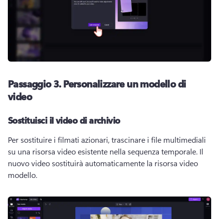
Passaggio 3.
Personalizzare un modello di
video
Sostituisci il video di archivio
Per sostituire i filmati azionari, trascinare i file multimediali 
su una risorsa video esistente nella sequenza temporale. 
Il 
nuovo video sostituirà automaticamente la risorsa video 
modello. 