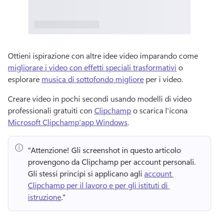
Ottieni ispirazione con altre idee video imparando come 
migliorare i video con effetti speciali trasformativi
 o 
esplorare 
musica di sottofondo migliore
 per i video. 
Creare video in pochi secondi usando modelli di video 
professionali gratuiti con 
Clipchamp
 o scarica l'icona 
Microsoft Clipchamp'app Windows
. 
"Attenzione!
 Gli screenshot in questo articolo 
provengono da Clipchamp per account personali. 
Gli stessi principi si applicano agli 
account 
Clipchamp per il lavoro e per gli istituti di 
istruzione
." 