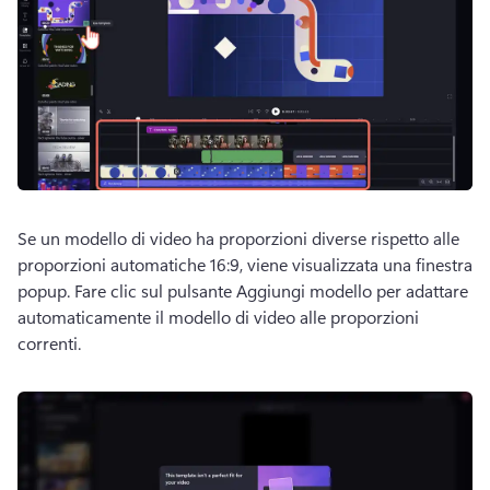
Se un modello di video ha proporzioni diverse rispetto alle 
proporzioni automatiche 16:9, viene visualizzata una finestra 
popup. 
Fare clic sul pulsante Aggiungi modello per adattare 
automaticamente il modello di video alle proporzioni 
correnti. 