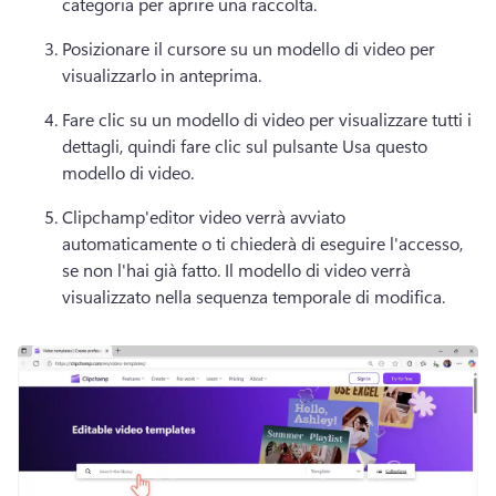
categoria per aprire una raccolta. 
Posizionare il cursore su un modello di video per 
visualizzarlo in anteprima. 
Fare clic su un modello di video per visualizzare tutti i 
dettagli, quindi fare clic sul pulsante Usa questo 
modello di video. 
Clipchamp'editor video verrà avviato 
automaticamente o ti chiederà di eseguire l'accesso, 
se non l'hai già fatto. 
Il modello di video verrà 
visualizzato nella sequenza temporale di modifica. 