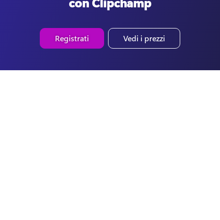
con Clipchamp
Registrati
Vedi i prezzi