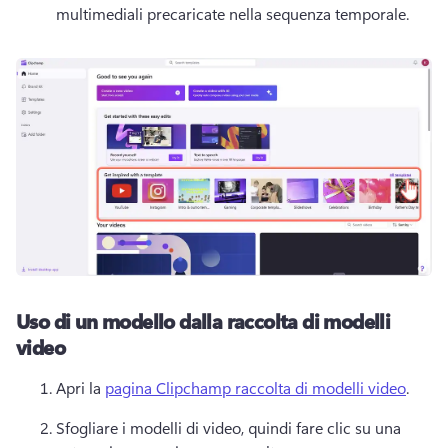
multimediali precaricate nella sequenza temporale. 
Uso di un modello dalla raccolta di modelli
video
Apri la 
pagina Clipchamp raccolta di modelli video
. 
Sfogliare i modelli di video, quindi fare clic su una 