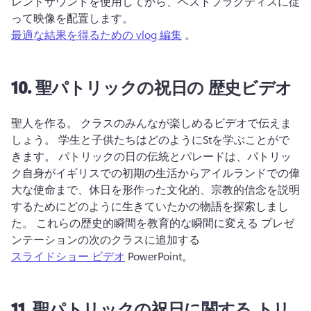
レンドサウンドを使用してから、ベストプラクティスに従
って映像を配置します。 
最適な結果を得るための vlog 編集
 。 
10.
聖パトリックの祝日の
歴史ビデオ
聖人を作る。 
クラスのみんなが楽しめるビデオで伝えま
しょう。 
学生と子供たちはどのようにStを学ぶことがで
きます。 
パトリックの日の伝統とパレードは、パトリッ
ク自身がイギリスでの初期の生活からアイルランドでの偉
大な使命まで、休日を形作った文化的、宗教的信念を説明
するためにどのように生きていたかの物語を探索しまし
た。 
これらの歴史的瞬間を教育的な瞬間に変える プレゼ
ンテーションの次のクラスに追加する 
スライドショー ビデオ
 PowerPoint。 
11.
聖パトリックの祝日に関する
トリ