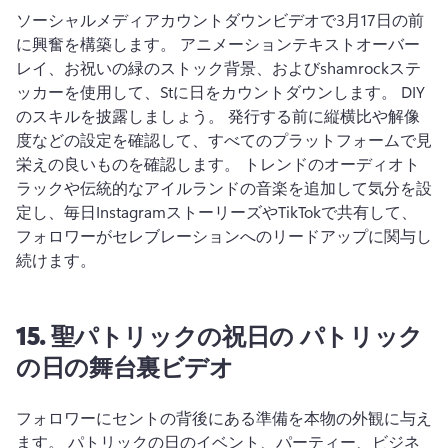
ソーシャルメディアカウントダウンビデオで3月17日の前
に興奮を構築します。 
アニメーションテキストオーバー
レイ、お祝いの緑のストック背景、およびshamrockステ
ッカーを使用して、Stに日をカウントダウンします。 
DIY 
のスキルを披露しましょう。 
発行する前に縦横比や解像
度などの設定を確認して、すべてのプラットフォームで見
栄えの良いものを確認します。 
トレンドのオーディオト
ラックや伝統的なアイルランドの音楽を追加して気分を設
定し、毎日InstagramストーリーズやTikTokで共有して、
フォロワーがセレブレーションへのリードアップに関与し
続けます。 
15.
聖パトリックの祝日の
パトリック
の日の舞台裏ビデオ
フォロワーにセントの背後にある準備を本物の外観に与え
ます。 
パトリックの日のイベント、パーティー、ビジネ