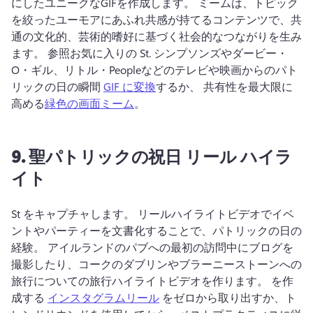
にしたユニークなGIFを作成します。 
ミームは、トピック
を絞ったユーモアにあふれ共感が持てるコンテンツで、共
通の文化的、芸術的嗜好に基づく社会的なつながりを生み
ます。 
参照お気に入りの St. 
シンプソンズやダービー・
O・ギル、リトル・Peopleなどのテレビや映画からのパト
リックの日の瞬間 
GIF に変換
するか、 共有性を最大限に
高める
緑色の画面ミーム
。 
9.
聖パトリックの祝日
リール ハイラ
イト
St をキャプチャします。 
リールハイライトビデオでイベ
ントやパーティーを文書化することで、パトリックの日の
経験。 
アイルランドのパブへの最初の訪問中にブログを
撮影したり、コークのダブリンやブラーニーストーンへの
旅行についての旅行ハイライトビデオを作ります。 
を作
成する 
インスタグラムリール
 をゼロから取り出すか、ト