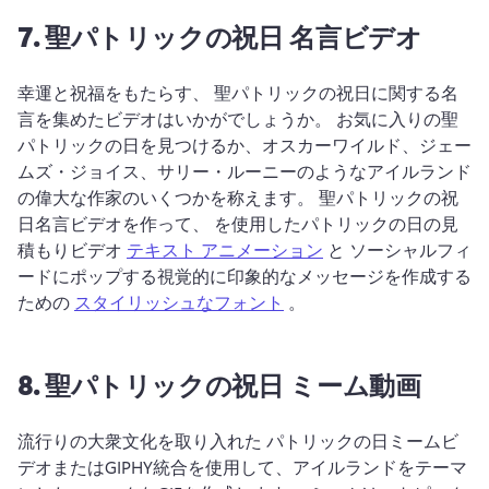
7.
聖パトリックの祝日
名言ビデオ
幸運と祝福をもたらす、 
聖パトリックの祝日に関する名
言を集めたビデオはいかがでしょうか。 
お気に入りの聖
パトリックの日を見つけるか、オスカーワイルド、ジェー
ムズ・ジョイス、サリー・ルーニーのようなアイルランド
の偉大な作家のいくつかを称えます。 
聖パトリックの祝
日名言ビデオを作って、 
を使用したパトリックの日の見
積もりビデオ 
テキスト アニメーション
 と ソーシャルフィ
ードにポップする視覚的に印象的なメッセージを作成する
ための 
スタイリッシュなフォント
 。 
8.
聖パトリックの祝日
ミーム動画
流行りの大衆文化を取り入れた 
パトリックの日ミームビ
デオまたはGIPHY統合を使用して、アイルランドをテーマ