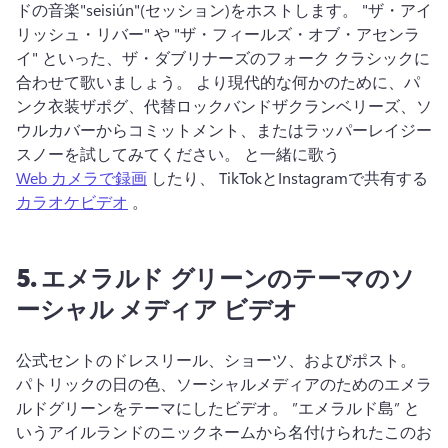
ドの音楽"seisiún"(セッション)をホストします。 
"ザ・アイ
リッシュ・リバー" や "ザ・フィールズ・オブ・アセンラ
イ" といった、ザ・ダブリナーズのフォーク クラシックに
合わせて歌いましょう。 
より現代的な何かのために、パ
ンク衣装ザポグ、代替ロックバンドザクランベリーズ、ソ
ウルカバーからコミットメント、またはラッパーレイジー
スノーを試してみてください。 
と一緒に歌う 
Web カメラで録画
 したり、 TikTokとInstagramで共有する 
カラオケビデオ
 。 
5.
エメラルド グリーンのテーマのソ
ーシャル メディア ビデオ
公式セントのドレスリール、ショーツ、およびポスト。 
パトリックの日の色、ソーシャルメディアのためのエメラ
ルドグリーンをテーマにしたビデオ。 
”エメラルド島” と
いうアイルランドのニックネームから名付けられたこのお