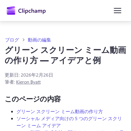
ン
コ
ン
テ
ン
ツ
に
ブログ
動画の編集
ス
グリーン スクリーン ミーム動画
キ
ッ
の作り方 — アイデアと例
プ
更新日:
2026年2月26日
筆者:
Kieron Byatt
このページの内容
グリーン スクリーン ミーム動画の作り方
ソーシャル メディア向けの 5 つのグリーン スクリ
ーン ミーム アイデア