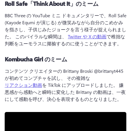
Roll Safe「Think About It」のミーム
BBC Three の YouTube ミニ ドキュメンタリーで、Roll Safe 
(Kayode Equmi が演じる) が微笑みながら自分のこめかみ
を指さし、子供じみたジョークを言う様子が捉えられまし
た。 
このバイラルな瞬間は、 
Twitter や X の動画
で稚拙な
判断をユーモラスに揶揄するのに使うことができます。 
Kombucha Girl のミーム
コンテンツ クリエイターの Brittany Broski @brittanyt445 
が初めてコンブチャを試し、 その複雑な
リアクション動画
を TikTok にアップロードしました。 
嫌
悪感から感動へと瞬時に変化した Brittany の動画は、一夜
にして感動を呼び、決心を表現するものとなりました。