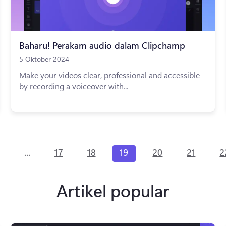
Baharu! Perakam audio dalam Clipchamp
5 Oktober 2024
Make your videos clear, professional and accessible
by recording a voiceover with...
...
17
18
19
20
21
2
Artikel popular