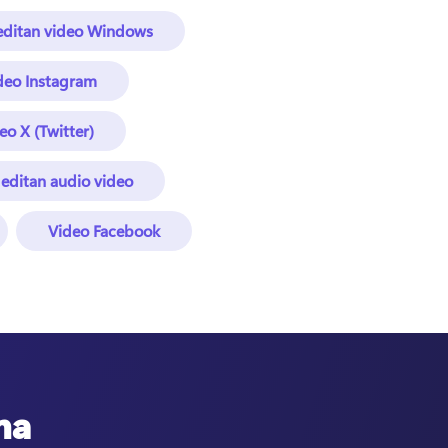
editan video Windows
ideo Instagram
eo X (Twitter)
editan audio video
Video Facebook
ma