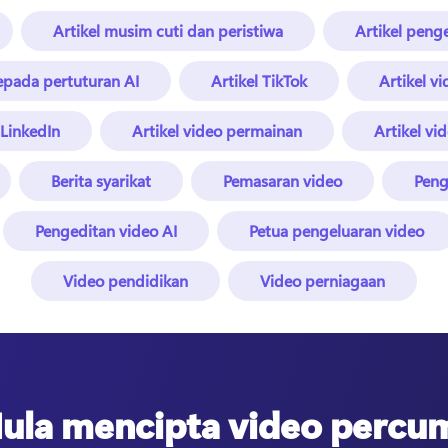
Artikel musim cuti dan peristiwa
Artikel peng
kepada pertuturan AI
Artikel TikTok
Artikel v
 LinkedIn
Artikel video permainan
Artikel vid
Berita syarikat
Pemasaran video
Peng
Pengeditan video AI
Petua pengeluaran video
Video pendidikan
Video perniagaan
ula mencipta video percu