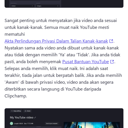
Sangat penting untuk menyatakan jika video anda sesuai 
untuk kanak-kanak. 
Semua muat naik YouTube mesti 
mematuhi 
(opens 
Akta Perlindungan Privasi Dalam Talian Kanak-kanak
. 
Nyatakan sama ada video anda dibuat untuk kanak-kanak 
atau tidak dengan memilih 'Ya' atau 'Tidak'. 
Jika anda tidak 
(opens
pasti, anda boleh menyemak 
Pusat Bantuan YouTube
. 
Selepas anda memilih, klik muat naik. 
Ini adalah saat 
terakhir, tiada jalan untuk berpatah balik. 
Jika anda memilih 
'Awam' di bawah privasi video, video anda akan segera 
diterbitkan secara langsung di YouTube daripada 
Clipchamp.