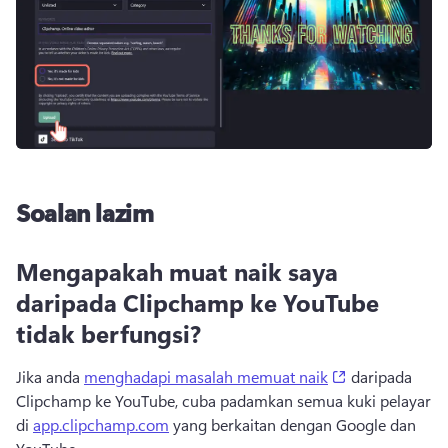
Soalan lazim
Mengapakah muat naik saya
daripada Clipchamp ke YouTube
tidak berfungsi?
(opens in a ne
Jika anda 
menghadapi masalah memuat naik
 daripada 
Clipchamp ke YouTube, cuba padamkan semua kuki pelayar 
di 
app.clipchamp.com
 yang berkaitan dengan Google dan 