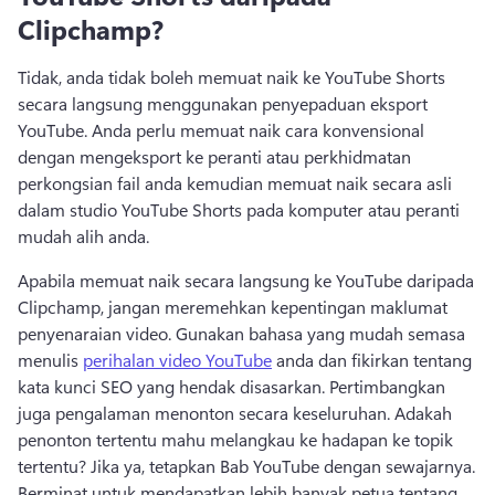
Clipchamp?
Tidak, anda tidak boleh memuat naik ke 
YouTube Shorts
secara langsung menggunakan penyepaduan eksport 
YouTube. 
Anda perlu memuat naik cara konvensional 
dengan mengeksport ke peranti atau perkhidmatan 
perkongsian fail anda kemudian memuat naik secara asli 
dalam studio YouTube Shorts pada komputer atau peranti 
mudah alih anda. 
Apabila memuat naik secara langsung ke YouTube daripada 
Clipchamp, jangan meremehkan kepentingan maklumat 
penyenaraian video. 
Gunakan bahasa yang mudah semasa 
menulis 
perihalan video YouTube
 anda dan fikirkan tentang 
kata kunci SEO
 yang hendak disasarkan. 
Pertimbangkan 
juga pengalaman menonton secara keseluruhan. 
Adakah 
penonton tertentu mahu melangkau ke hadapan ke topik 
tertentu? 
Jika ya, tetapkan 
Bab YouTube
 dengan sewajarnya. 
Berminat untuk mendapatkan lebih banyak petua tentang 