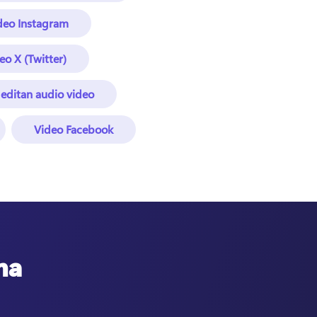
ideo Instagram
eo X (Twitter)
editan audio video
Video Facebook
ma