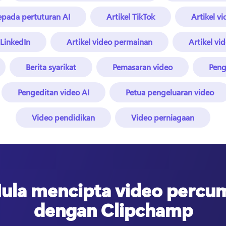
kepada pertuturan AI
Artikel TikTok
Artikel v
 LinkedIn
Artikel video permainan
Artikel vid
Berita syarikat
Pemasaran video
Peng
Pengeditan video AI
Petua pengeluaran video
Video pendidikan
Video perniagaan
ula mencipta video percu
dengan Clipchamp