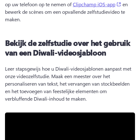
(opens i
op uw telefoon op te nemen of 
Clipchamp iOS-app
 en 
bewerk de scènes om een opvallende zelfstudievideo te 
maken. 
Bekijk de zelfstudie over het gebruik
van een Diwali-videosjabloon
Leer stapsgewijs hoe u Diwali-videosjablonen aanpast met 
onze videozelfstudie. 
Maak een meester over het 
personaliseren van tekst, het vervangen van stockbeelden 
en het toevoegen van feestelijke elementen om 
verbluffende Diwali-inhoud te maken. 