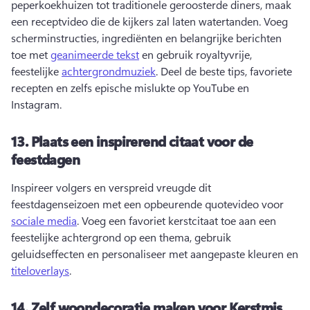
peperkoekhuizen tot traditionele geroosterde diners, maak 
een receptvideo die de kijkers zal laten watertanden. 
Voeg 
scherminstructies, ingrediënten en belangrijke berichten 
toe met 
geanimeerde tekst
 en gebruik royaltyvrije, 
feestelijke 
achtergrondmuziek
. 
Deel de beste tips, favoriete 
recepten en zelfs epische mislukte op YouTube en 
Instagram. 
13.
Plaats een inspirerend citaat voor de
feestdagen
Inspireer volgers en verspreid vreugde dit 
feestdagenseizoen met een opbeurende quotevideo voor 
sociale media
. 
Voeg een favoriet kerstcitaat toe aan een 
feestelijke achtergrond op een thema, gebruik 
geluidseffecten en personaliseer met aangepaste kleuren en 
titeloverlays
. 
14.
Zelf woondecoratie maken voor Kerstmis