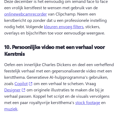
Deze december is het eenvoudig om iemand face to face 
een vrolijk kerstfeest te wensen met gebruik van de 
onlinewebcamrecorder
 van Clipchamp. 
Neem een 
kerstbericht op zonder dat u een professionele instelling 
nodig hebt. 
Volgende 
kleuren en
voeg filters
, stickers, 
overlays en bijschriften toe voor eenvoudige weergave. 
10.
Persoonlijke video met een verhaal voor
Kerstmis
Oefen een innerlijke Charles Dickens en deel een verheffend 
feestelijk verhaal met een gepersonaliseerde video met een 
kerstthema. 
Generatieve AI-hulpprogramma's gebruiken, 
(opens in a new tab)
zoals 
Copilot
 om een verhaal te schetsen. 
Vraag 
(opens in a new tab)
Designer
 om originele illustraties te maken die bij je 
verhaal passen. 
Koppel het script en de visuals vervolgens 
met een paar royaltyvrije kerstthema's 
stock footage
 en 
muziek
. 