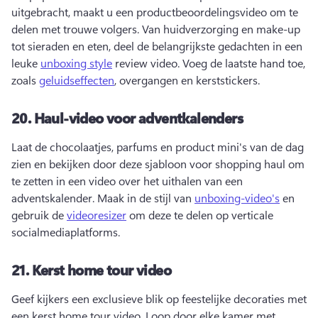
uitgebracht, maakt u een productbeoordelingsvideo om te 
delen met trouwe volgers. 
Van huidverzorging en make-up 
tot sieraden en eten, deel de belangrijkste gedachten in een 
leuke 
unboxing style
 review video. 
Voeg de laatste hand toe, 
zoals 
geluidseffecten
, overgangen en kerststickers. 
20.
Haul-video voor adventkalenders
Laat de chocolaatjes, parfums en product mini's van de dag 
zien en bekijken door deze sjabloon voor shopping haul om 
te zetten in een video over het uithalen van een 
adventskalender. 
Maak in de stijl van 
unboxing-video's
 en 
gebruik de 
videoresizer
 om deze te delen op verticale 
socialmediaplatforms. 
21.
Kerst home tour video
Geef kijkers een exclusieve blik op feestelijke decoraties met 
een kerst home tour video. 
Loop door elke kamer met 