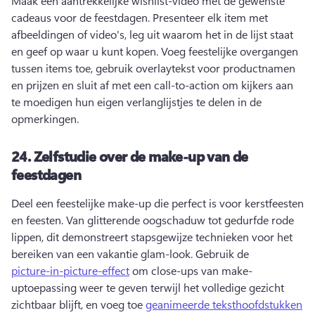
Maak een aantrekkelijke wishlist-video met de gewenste 
cadeaus voor de feestdagen. 
Presenteer elk item met 
afbeeldingen of video's, leg uit waarom het in de lijst staat 
en geef op waar u kunt kopen. 
Voeg feestelijke overgangen 
tussen items toe, gebruik overlaytekst voor productnamen 
en prijzen en sluit af met een call-to-action om kijkers aan 
te moedigen hun eigen verlanglijstjes te delen in de 
opmerkingen. 
24.
Zelfstudie over de make-up van de
feestdagen
Deel een feestelijke make-up die perfect is voor kerstfeesten 
en feesten. 
Van glitterende oogschaduw tot gedurfde rode 
lippen, dit demonstreert stapsgewijze technieken voor het 
bereiken van een vakantie glam-look. 
Gebruik de 
picture-in-picture-effect
 om close-ups van make-
uptoepassing weer te geven terwijl het volledige gezicht 
zichtbaar blijft, en voeg toe 
geanimeerde teksthoofdstukken