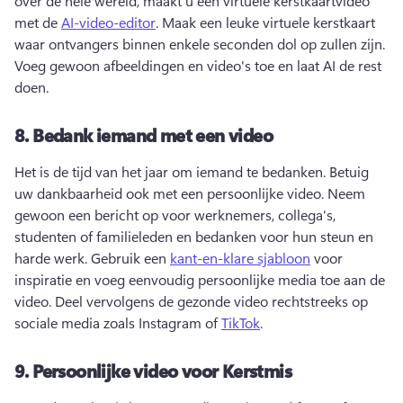
over de hele wereld, maakt u een virtuele kerstkaartvideo 
met de 
AI-video-editor
. 
Maak een leuke virtuele kerstkaart 
waar ontvangers binnen enkele seconden dol op zullen zijn. 
Voeg gewoon afbeeldingen en video's toe en laat AI de rest 
doen. 
8.
Bedank iemand met een video
Het is de tijd van het jaar om iemand te bedanken. 
Betuig 
uw dankbaarheid ook met een persoonlijke video. 
Neem 
gewoon een bericht op voor werknemers, collega's, 
studenten of familieleden en bedanken voor hun steun en 
harde werk. 
Gebruik een 
kant-en-klare sjabloon
 voor 
inspiratie en voeg eenvoudig persoonlijke media toe aan de 
video. 
Deel vervolgens de gezonde video rechtstreeks op 
sociale media zoals Instagram of 
TikTok
. 
9.
Persoonlijke video voor Kerstmis