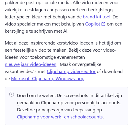
pakkende post op sociale media. 
Alle video-ideeën voor 
zakelijke feestdagen aanpassen met een bedrijfslogo, 
lettertype en kleur met behulp van de 
brand kit tool
. 
De 
(opens in a n
video specialer maken met behulp van 
Copilot
 om een 
kerst-jingle te schrijven met AI. 
Met al deze inspirerende kerstvideo-ideeën is het tijd om 
een feestelijke video te maken. 
Bekijk deze voor video-
ideeën voor toekomstige evenementen 
nieuwe jaar video-ideeën
. 
 Maak onvergetelijke 
vakantievideo's met 
Clipchamp video-editor
 of download 
de 
Microsoft Clipchamp Windows-app
. 
Goed om te weten:
 De screenshots in dit artikel zijn 
gemaakt in Clipchamp voor persoonlijke accounts. 
Dezelfde principes zijn van toepassing op 
Clipchamp voor werk- en schoolaccounts
. 